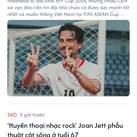
Indonesia bị loại khỏi AFF Cup 2026, nhưng nhiều CĐV
xứ vạn đảo vẫn tin đội nhà chưa có được sức mạnh tốt
nhất và muốn thắng Việt Nam tại FIFA ASEAN Cup
2026.
SAO
2 giờ trước
'Huyền thoại nhạc rock' Joan Jett phẫu
thuật cột sống ở tuổi 67