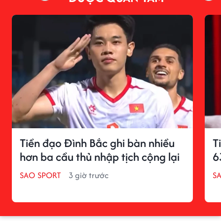
Tiền đạo Đình Bắc ghi bàn nhiều
T
hơn ba cầu thủ nhập tịch cộng lại
6
SAO SPORT
3 giờ trước
S