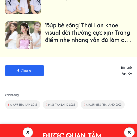
'Búp bê sống' Thái Lan khoe
visual đời thường cực xịn: Trang
điểm nhẹ nhàng vẫn đủ làm dân
tình xao xuyến
Bài viết
Chia sẻ
An Kỳ
#Hashtag
#
Á HẬU THÁI LAN 2023
#
MISS THAILAND 2023
#
Á HẬU MISS THAILAND 2023
×
×
ĐƯỢC QUAN TÂM