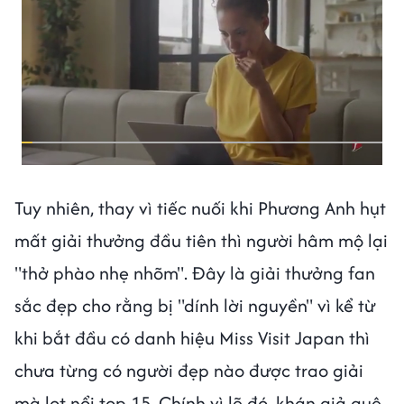
Tuy nhiên, thay vì tiếc nuối khi Phương Anh hụt
mất giải thưởng đầu tiên thì người hâm mộ lại
"thở phào nhẹ nhõm". Đây là giải thưởng fan
sắc đẹp cho rằng bị "dính lời nguyền" vì kể từ
khi bắt đầu có danh hiệu Miss Visit Japan thì
chưa từng có người đẹp nào được trao giải
mà lọt nổi top 15. Chính vì lẽ đó, khán giả quê