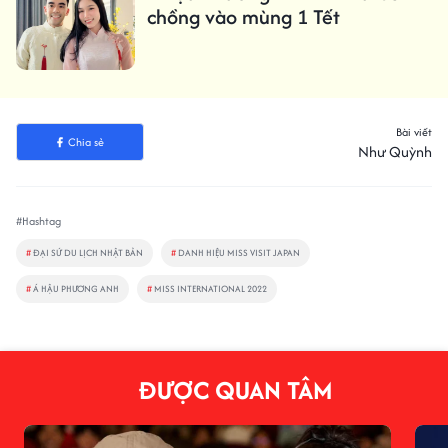
chồng vào mùng 1 Tết
Bài viết
Chia sẻ
Như Quỳnh
#Hashtag
#
ĐẠI SỨ DU LỊCH NHẬT BẢN
#
DANH HIỆU MISS VISIT JAPAN
#
Á HẬU PHƯƠNG ANH
#
MISS INTERNATIONAL 2022
ĐƯỢC QUAN TÂM