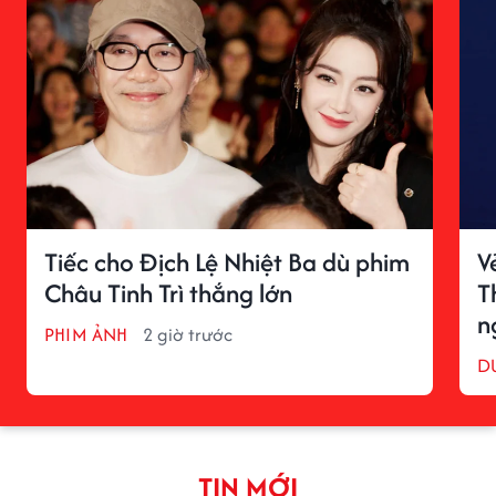
Tiếc cho Địch Lệ Nhiệt Ba dù phim
V
Châu Tinh Trì thắng lớn
T
n
PHIM ẢNH
2 giờ trước
D
TIN MỚI