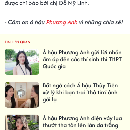
được chỉ bảo bởi chị Đỗ Mỹ Linh.
- Cảm ơn á hậu
Phương Anh
vì những chia sẻ!
TIN LIÊN QUAN
Á hậu Phương Anh gửi lời nhắn
ấm áp đến các thí sinh thi THPT
Quốc gia
Bất ngờ cách Á hậu Thủy Tiên
xử lý khi bạn trai 'thả tim' ảnh
gái lạ
Á hậu Phương Anh diện váy lụa
thướt tha tôn lên làn da trắng