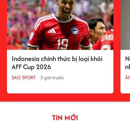
Indonesia chính thức bị loại khỏi
N
AFF Cup 2026
n
SAO SPORT
3 giờ trước
ĂN
TIN MỚI