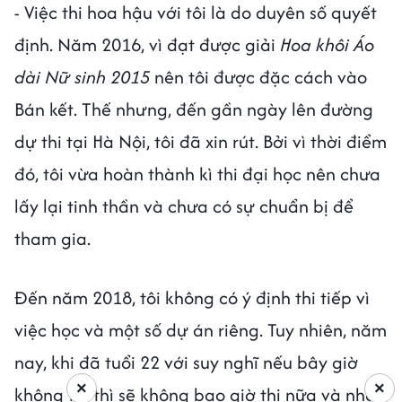
- Việc thi hoa hậu với tôi là do duyên số quyết
định. Năm 2016, vì đạt được giải
Hoa khôi Áo
dài Nữ sinh 2015
nên tôi được đặc cách vào
Bán kết. Thế nhưng, đến gần ngày lên đường
dự thi tại Hà Nội, tôi đã xin rút. Bởi vì thời điểm
đó, tôi vừa hoàn thành kì thi đại học nên chưa
lấy lại tinh thần và chưa có sự chuẩn bị để
tham gia.
Đến năm 2018, tôi không có ý định thi tiếp vì
việc học và một số dự án riêng. Tuy nhiên, năm
nay, khi đã tuổi 22 với suy nghĩ nếu bây giờ
×
×
không thi thì sẽ không bao giờ thi nữa và nhận