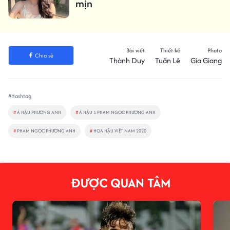
mịn
Bài viết
Thiết kế
Photo
Chia sẻ
Thành Duy
Tuấn Lê
Gia Giang
#Hashtag
#
Á HẬU PHƯƠNG ANH
#
Á HẬU 1 PHẠM NGỌC PHƯƠNG ANH
#
PHẠM NGỌC PHƯƠNG ANH
#
HOA HẬU VIỆT NAM 2020
ĐƯỢC QUAN TÂM