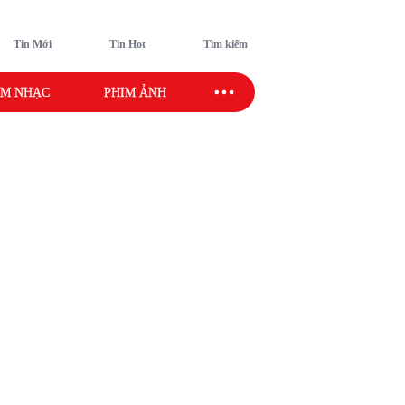
Tin Mới
Tin Hot
Tìm kiếm
M NHẠC
PHIM ẢNH
SAO SPORT