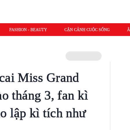
FASHION - BEAUTY
CẬN CẢNH CUỘC SỐNG
Â
cai Miss Grand
ào tháng 3, fan kì
 lập kì tích như