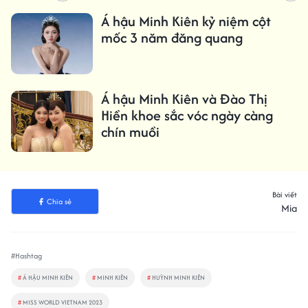
Á hậu Minh Kiên kỷ niệm cột
mốc 3 năm đăng quang
Á hậu Minh Kiên và Đào Thị
Hiền khoe sắc vóc ngày càng
chín muồi
Bài viết
Chia sẻ
Mia
#Hashtag
#
Á HẬU MINH KIÊN
#
MINH KIÊN
#
HUỲNH MINH KIÊN
#
MISS WORLD VIETNAM 2023