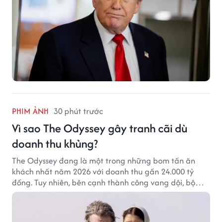
PHIM ẢNH
30 phút trước
Vì sao The Odyssey gây tranh cãi dù
doanh thu khủng?
The Odyssey đang là một trong những bom tấn ăn
khách nhất năm 2026 với doanh thu gần 24.000 tỷ
đồng. Tuy nhiên, bên cạnh thành công vang dội, bộ
phim của Christopher Nolan cũng vấp phải không ít
tranh cãi từ khán giả.