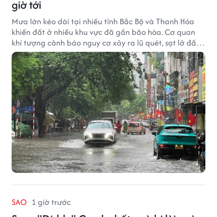
giờ tới
Mưa lớn kéo dài tại nhiều tỉnh Bắc Bộ và Thanh Hóa
khiến đất ở nhiều khu vực đã gần bão hòa. Cơ quan
khí tượng cảnh báo nguy cơ xảy ra lũ quét, sạt lở đất
trong những giờ tới.
SAO
1 giờ trước