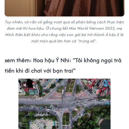
Tuy nhiên, cô vẫn cố gắng vượt qua số phận bằng cách thực hiện
đam mê thi hoa hậu. Ở chung kết Miss World Vietnam 2023, mẹ
Minh Kiên bật khóc cho rằng việc con gái bà trở thành Á hậu 2 là
một món quà lớn hơn cả "trúng số".
xem thêm: Hoa hậu Ý Nhi: “Tôi không ngại trả
tiền khi đi chơi với bạn trai”