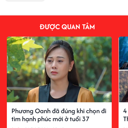
ĐƯỢC QUAN TÂM
Phương Oanh đã đúng khi chọn đi
4
tìm hạnh phúc mới ở tuổi 37
T