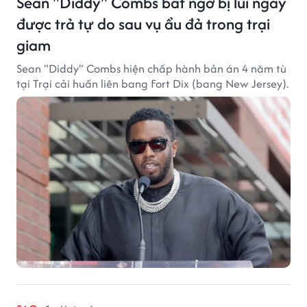
Sean "Diddy" Combs bất ngờ bị lùi ngày
được trả tự do sau vụ ẩu đả trong trại
giam
Sean "Diddy" Combs hiện chấp hành bản án 4 năm tù
tại Trại cải huấn liên bang Fort Dix (bang New Jersey).