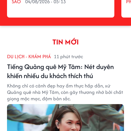
SAO
04/08/2026 - 05:13
P
TIN MỚI
DU LỊCH - KHÁM PHÁ
11 phút trước
Tiếng Quảng quê Mỹ Tâm: Nét duyên
khiến nhiều du khách thích thú
Không chỉ có cảnh đẹp hay ẩm thực hấp dẫn, xứ
Quảng quê nhà Mỹ Tâm, còn gây thương nhớ bởi chất
giọng mộc mạc, đậm bản sắc.