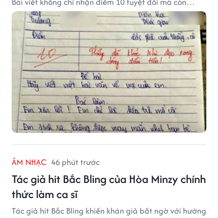
Bài viết không chỉ nhận điểm 10 tuyệt đối mà còn
khiến thầy giáo nghẹn ngào viết lời phê: "Thầy đã
khóc khi đọc xong dòng đầu tiên."
ÂM NHẠC
46 phút trước
Tác giả hit Bắc Bling của Hòa Minzy chính
thức làm ca sĩ
Tác giả hit Bắc Bling khiến khán giả bất ngờ với hướng