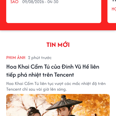
SAO
09/08/2026 - 04:30
H
TIN MỚI
PHIM ẢNH
2 phút trước
Hoa Khai Cẩm Tú của Đinh Vũ Hề liên
tiếp phá nhiệt trên Tencent
Hoa Khai Cẩm Tú liên tục vượt các mốc nhiệt độ trên
Tencent chỉ sau vài giờ lên sóng.