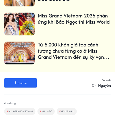
Miss Grand Vietnam 2026 phản
ứng khi Bảo Ngọc thi Miss World
Từ 5.000 khán giả tạo cảnh
tượng chưa từng có ở Miss
Grand Vietnam đến sự kỳ vọng
dành cho tân hoa hậu
Bài viết
Chia sẻ
Chi Nguyễn
#Hashtag
#
MISS GRAND VIETNAM
#
MAI NGÔ
#
NGƯỜI MẪU