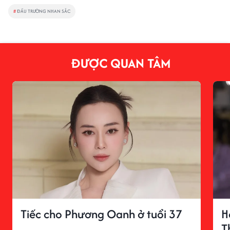
#
ĐẤU TRƯỜNG NHAN SẮC
ĐƯỢC QUAN TÂM
Tiếc cho Phương Oanh ở tuổi 37
H
T