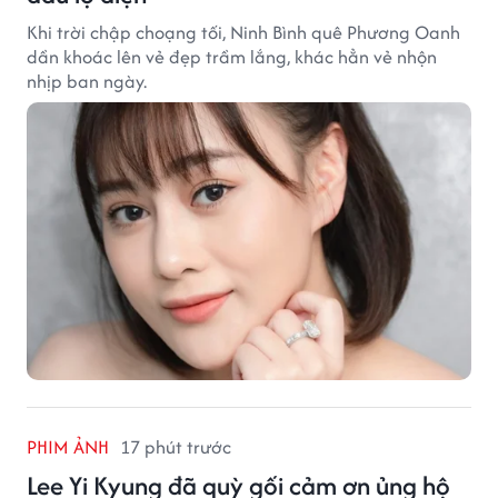
Khi trời chập choạng tối, Ninh Bình quê Phương Oanh
dần khoác lên vẻ đẹp trầm lắng, khác hẳn vẻ nhộn
nhịp ban ngày.
PHIM ẢNH
17 phút trước
Lee Yi Kyung đã quỳ gối cảm ơn ủng hộ