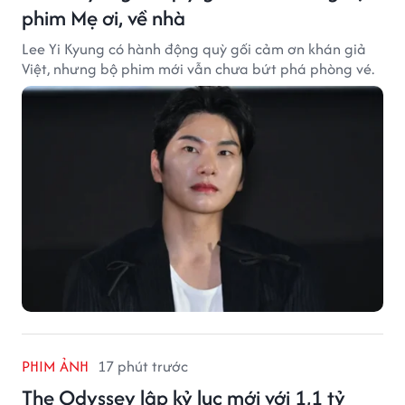
phim Mẹ ơi, về nhà
Lee Yi Kyung có hành động quỳ gối cảm ơn khán giả
Việt, nhưng bộ phim mới vẫn chưa bứt phá phòng vé.
PHIM ẢNH
17 phút trước
The Odyssey lập kỷ lục mới với 1,1 tỷ