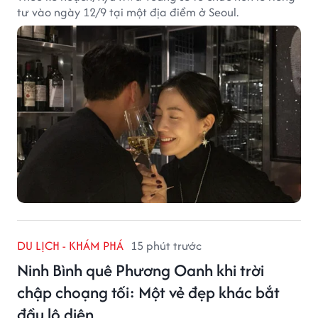
tư vào ngày 12/9 tại một địa điểm ở Seoul.
DU LỊCH - KHÁM PHÁ
15 phút trước
Ninh Bình quê Phương Oanh khi trời
chập choạng tối: Một vẻ đẹp khác bắt
đầu lộ diện