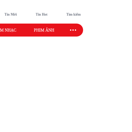
Tin Mới
Tin Hot
Tìm kiếm
M NHẠC
PHIM ẢNH
SAO SPORT