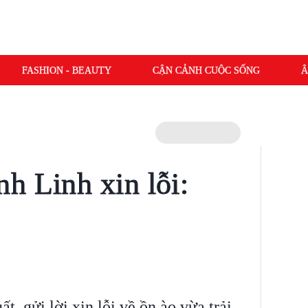
FASHION - BEAUTY
CẬN CẢNH CUỘC SỐNG
Â
h Linh xin lỗi:
t, gửi lời xin lỗi về ồn ào vừa trải