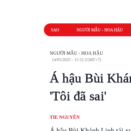
SAO
NGƯỜI MẪU - HOA HẬU
NGƯỜI MẪU - HOA HẬU
14/05/2025 - 15:52 (GMT+7)
Á hậu Bùi Khán
'Tôi đã sai'
TIE NGUYÊN
Á hậu Bùi Khánh Linh tái xuấ