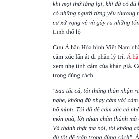
khi mọi thứ lắng lại, khi đã có đủ
có những người từng yêu thương m
cư xử vụng về và gây ra những tổ
Linh thổ lộ
Cựu Á hậu Hòa bình Việt Nam nhận
cảm xúc lấn át đi phần lý trí.
Á hậ
xem nhẹ tình cảm của khán giả. C
trọng đúng cách.
"Sau tất cả, tôi thẳng thắn nhận r
nghe, không đủ nhạy cảm với cảm 
hộ mình. Tôi đã để cảm xúc cá nhân
món quà, lời nhắn chân thành mà c
Và thành thật mà nói, tôi không có
đủ tốt để trân trọng đúng cách",
Á 