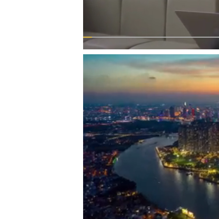
00:00
/
00:59
VIETNAM HLS