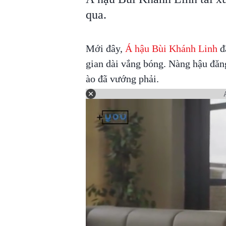
qua.
Mới đây,
Á hậu Bùi Khánh Linh
đã
gian dài vắng bóng. Nàng hậu đăng
ào đã vướng phải.