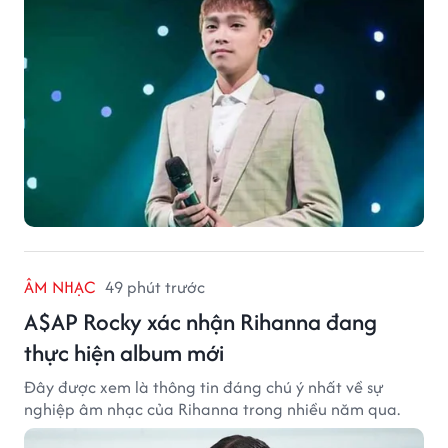
nên sức hút rất riêng của vùng đất sen hồng.
ÂM NHẠC
49 phút trước
A$AP Rocky xác nhận Rihanna đang
thực hiện album mới
Đây được xem là thông tin đáng chú ý nhất về sự
nghiệp âm nhạc của Rihanna trong nhiều năm qua.