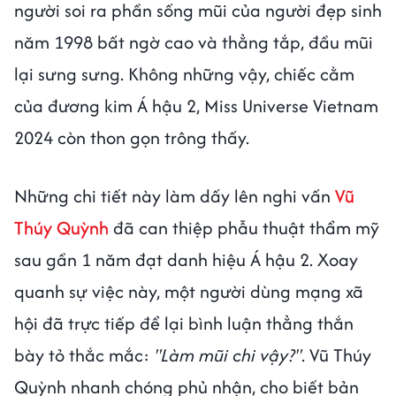
người soi ra phần sống mũi của người đẹp sinh
năm 1998 bất ngờ cao và thẳng tắp, đầu mũi
lại sưng sưng. Không những vậy, chiếc cằm
của đương kim Á hậu 2, Miss Universe Vietnam
2024 còn thon gọn trông thấy.
Những chi tiết này làm dấy lên nghi vấn
Vũ
Thúy Quỳnh
đã can thiệp phẫu thuật thẩm mỹ
sau gần 1 năm đạt danh hiệu Á hậu 2. Xoay
quanh sự việc này, một người dùng mạng xã
hội đã trực tiếp để lại bình luận thẳng thắn
bày tỏ thắc mắc:
"Làm mũi chi vậy?"
. Vũ Thúy
Quỳnh nhanh chóng phủ nhận, cho biết bản