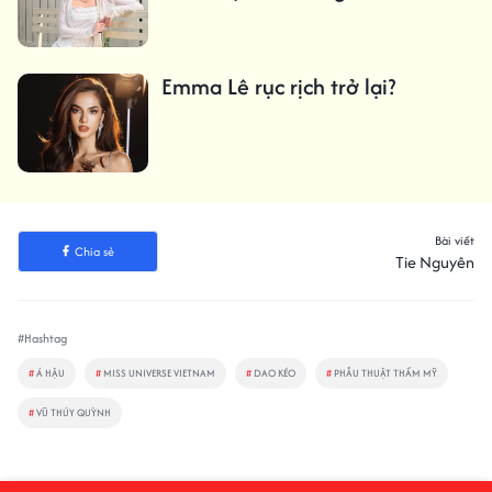
Emma Lê rục rịch trở lại?
Bài viết
Chia sẻ
Tie Nguyên
#Hashtag
#
Á HẬU
#
MISS UNIVERSE VIETNAM
#
DAO KÉO
#
PHẪU THUẬT THẨM MỸ
#
VŨ THÚY QUỲNH