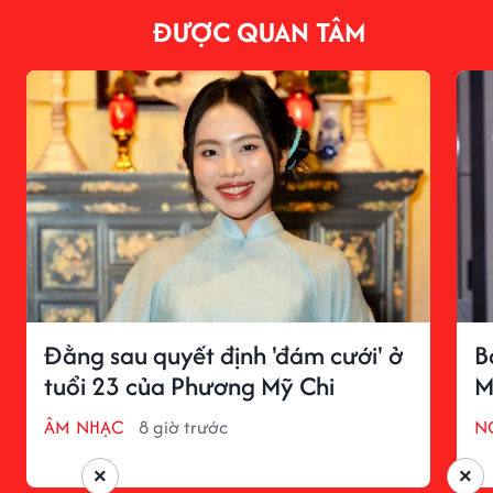
ĐƯỢC QUAN TÂM
Đằng sau quyết định 'đám cưới' ở
B
tuổi 23 của Phương Mỹ Chi
M
ÂM NHẠC
8 giờ trước
N
×
×