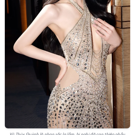
Vũ Thúy Quỳnh lộ nhan sắc lạ lẫm, bị nghi đã can thiệp phẫu