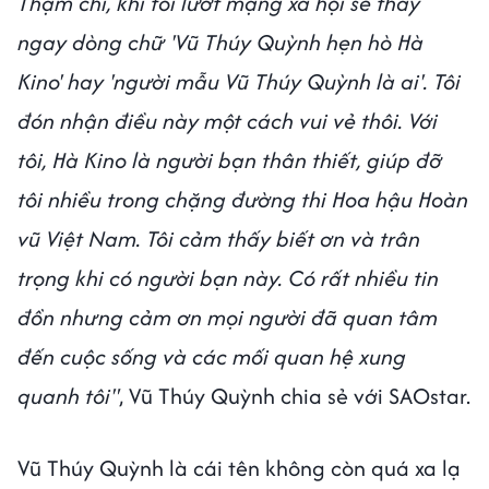
Thậm chí, khi tôi lướt mạng xã hội sẽ thấy
ngay dòng chữ 'Vũ Thúy Quỳnh hẹn hò Hà
Kino' hay 'người mẫu Vũ Thúy Quỳnh là ai'. Tôi
đón nhận điều này một cách vui vẻ thôi. Với
tôi, Hà Kino là người bạn thân thiết, giúp đỡ
tôi nhiều trong chặng đường thi Hoa hậu Hoàn
vũ Việt Nam. Tôi cảm thấy biết ơn và trân
trọng khi có người bạn này. Có rất nhiều tin
đồn nhưng cảm ơn mọi người đã quan tâm
đến cuộc sống và các mối quan hệ xung
quanh tôi"
, Vũ Thúy Quỳnh chia sẻ với SAOstar.
Vũ Thúy Quỳnh là cái tên không còn quá xa lạ