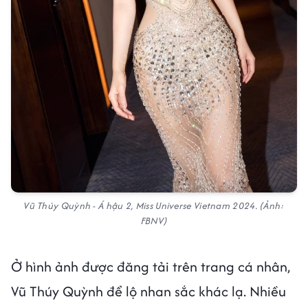
Vũ Thúy Quỳnh - Á hậu 2, Miss Universe Vietnam 2024. (Ảnh:
FBNV)
Ở hình ảnh được đăng tải trên trang cá nhân,
Vũ Thúy Quỳnh để lộ nhan sắc khác lạ. Nhiều