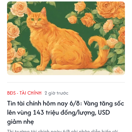
tạo dựng nhiều mối quan hệ tốt đẹp.
BĐS - TÀI CHÍNH
2 giờ trước
Tin tài chính hôm nay 6/8: Vàng tăng sốc
lên vùng 143 triệu đồng/lượng, USD
giảm nhẹ
Thị trường tài chính ngày 6/8 ghi nhận diễn biến sôi