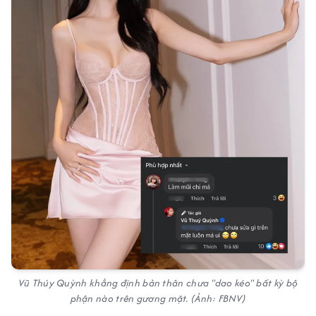
Vũ Thúy Quỳnh khẳng định bản thân chưa "dao kéo" bất kỳ bộ
phận nào trên gương mặt. (Ảnh: FBNV)