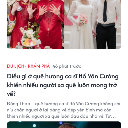
DU LỊCH - KHÁM PHÁ
46 phút trước
Điều gì ở quê hương ca sĩ Hồ Văn Cường
khiến nhiều người xa quê luôn mong trở
về?
Đồng Tháp – quê hương ca sĩ Hồ Văn Cường không chỉ
níu chân người ở lại bằng vẻ đẹp yên bình mà còn
khiến nhiều người xa quê luôn đau đáu nhớ về. Từ
cảnh sắc, ẩm thực đến tình người mộc mạc, tất cả tạo