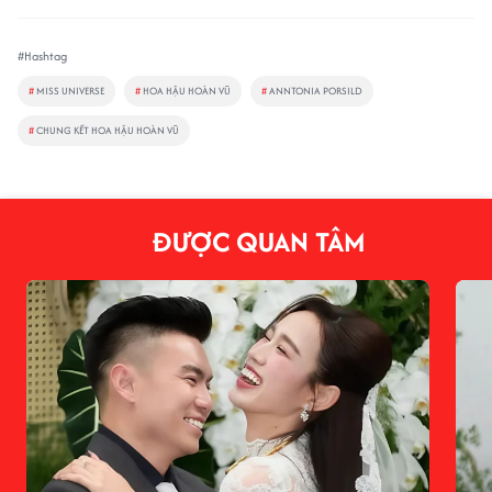
#Hashtag
#
MISS UNIVERSE
#
HOA HẬU HOÀN VŨ
#
ANNTONIA PORSILD
#
CHUNG KẾT HOA HẬU HOÀN VŨ
ĐƯỢC QUAN TÂM