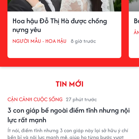
Hoa hậu Đỗ Thị Hà được chồng
B
nựng yêu
Â
NGƯỜI MẪU - HOA HẬU
8 giờ trước
TIN MỚI
CẬN CẢNH CUỘC SỐNG
27 phút trước
3 con giáp bề ngoài điềm tĩnh nhưng nội
lực rất mạnh
Ít nói, điềm tĩnh nhưng 3 con giáp này lại sở hữu ý chí
bền bỉ và nội lực mạnh mẽ, giúp họ từng bước vượt