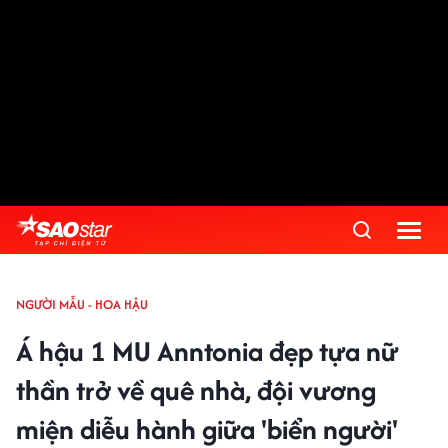
NGƯỜI MẪU - HOA HẬU
Á hậu 1 MU Anntonia đẹp tựa nữ
thần trở về quê nhà, đội vương
miện diễu hành giữa 'biển người'