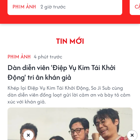
PHIM ẢNH
2 giờ trước
C
TIN MỚI
PHIM ẢNH
4 phút trước
Dàn diễn viên 'Điệp Vụ Kim Tái Khởi
Động' tri ân khán giả
Khép lại Điệp Vụ Kim Tái Khởi Động, So Ji Sub cùng
dàn diễn viên đồng loạt gửi lời cảm ơn và bày tỏ cảm
xúc với khán giả.
×
×