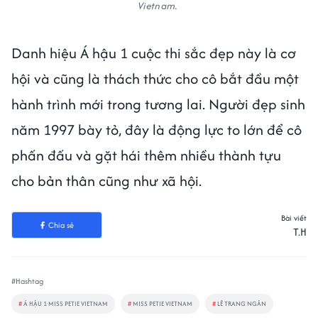
Vietnam.
Danh hiệu Á hậu 1 cuộc thi sắc đẹp này là cơ
hội và cũng là thách thức cho cô bắt đầu một
hành trình mới trong tương lai. Người đẹp sinh
năm 1997 bày tỏ, đây là động lực to lớn để cô
phấn đấu và gặt hái thêm nhiều thành tựu
cho bản thân cũng như xã hội.
Bài viết
Chia sẻ
T.H
#Hashtag
#
Á HẬU 1 MISS PETIE VIETNAM
#
MISS PETIE VIETNAM
#
LÊ TRANG NGÂN