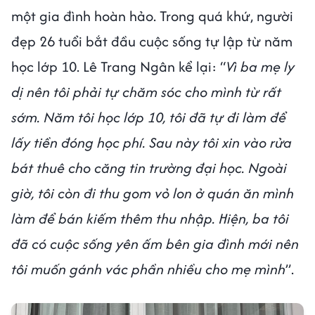
một gia đình hoàn hảo. Trong quá khứ, người
đẹp 26 tuổi bắt đầu cuộc sống tự lập từ năm
học lớp 10. Lê Trang Ngân kể lại: “
Vì ba mẹ ly
dị nên tôi phải tự chăm sóc cho mình từ rất
sớm. Năm tôi học lớp 10, tôi đã tự đi làm để
lấy tiền đóng học phí. Sau này tôi xin vào rửa
bát thuê cho căng tin trường đại học. Ngoài
giờ, tôi còn đi thu gom vỏ lon ở quán ăn mình
làm để bán kiếm thêm thu nhập. Hiện, ba tôi
đã có cuộc sống yên ấm bên gia đình mới nên
tôi muốn gánh vác phần nhiều cho mẹ mình
”.