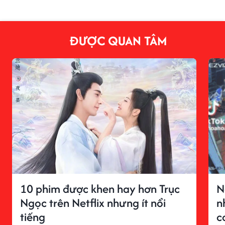
ĐƯỢC QUAN TÂM
10 phim được khen hay hơn Trục
N
Ngọc trên Netflix nhưng ít nổi
n
tiếng
c