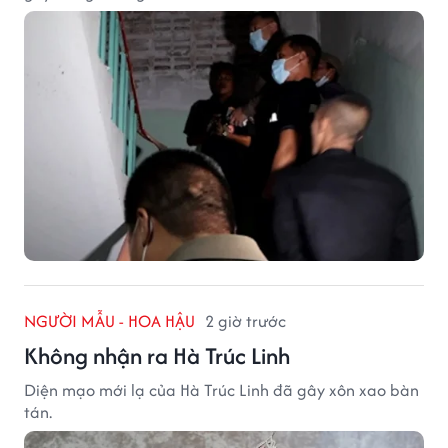
NGƯỜI MẪU - HOA HẬU
2 giờ trước
Không nhận ra Hà Trúc Linh
Diện mạo mới lạ của Hà Trúc Linh đã gây xôn xao bàn
tán.