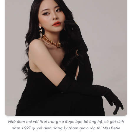
Nhờ đam mê với thời trang và được bạn bè ủng hộ, cô gái sinh
năm 1997 quyết định đăng ký tham gia cuộc thi Miss Petie