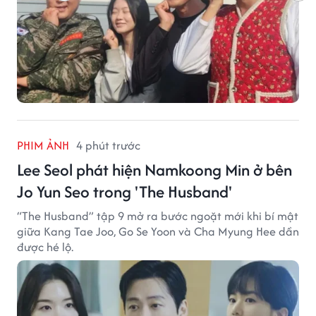
PHIM ẢNH
4 phút trước
Lee Seol phát hiện Namkoong Min ở bên
Jo Yun Seo trong 'The Husband'
“The Husband” tập 9 mở ra bước ngoặt mới khi bí mật
giữa Kang Tae Joo, Go Se Yoon và Cha Myung Hee dần
được hé lộ.