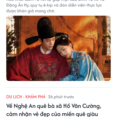
Đặng Ân Hy, quy tụ ê-kíp và dàn diễn viên thực lực
được khán giả mong chờ.
DU LỊCH - KHÁM PHÁ
26 phút trước
Về Nghệ An quê bà xã Hồ Văn Cường,
cảm nhận vẻ đẹp của miền quê giàu