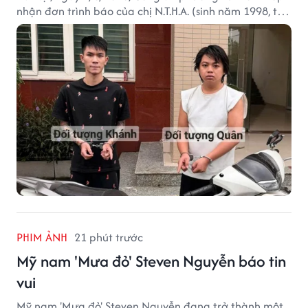
nhận đơn trình báo của chị N.T.H.A. (sinh năm 1998, trú
tại phường Từ Liêm) về việc bị kẻ gian lấy trộm chiếc
xe mô tô Honda SH 125i, tại khu nhà trọ nơi đang sinh
sống.
PHIM ẢNH
21 phút trước
Mỹ nam 'Mưa đỏ' Steven Nguyễn báo tin
vui
Mỹ nam 'Mưa đỏ' Steven Nguyễn đang trở thành một