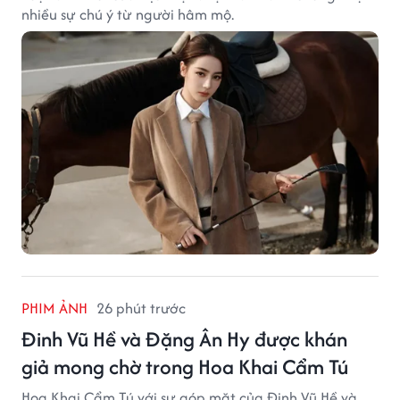
nhiều sự chú ý từ người hâm mộ.
PHIM ẢNH
26 phút trước
Đinh Vũ Hề và Đặng Ân Hy được khán
giả mong chờ trong Hoa Khai Cẩm Tú
Hoa Khai Cẩm Tú với sự góp mặt của Đinh Vũ Hề và