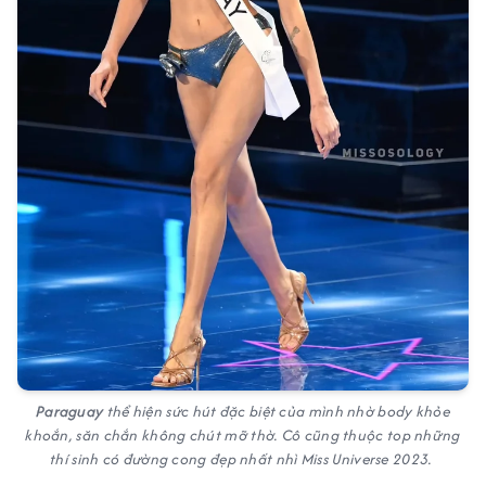
Paraguay
thể hiện sức hút đặc biệt của mình nhờ body khỏe
khoắn, săn chắn không chút mỡ thờ. Cô cũng thuộc top những
thí sinh có đường cong đẹp nhất nhì Miss Universe 2023.