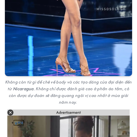
Không còn từ gì để chê về body và các tạo dáng của đại diện đến
từ
Nicaragua
. Không chỉ được đánh giá cao ở phần áo tắm, cô
còn được dự đoán sẽ đăng quang ngôi vị cao nhất ở mùa giải
năm nay.
Advertisement