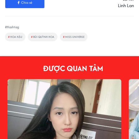
Chia sẻ
Linh Lan
#Hashtag
#
HOA HẬU
#
BÙI QUỲNH HOA
#
MISS UNIVERSE
ĐƯỢC QUAN TÂM