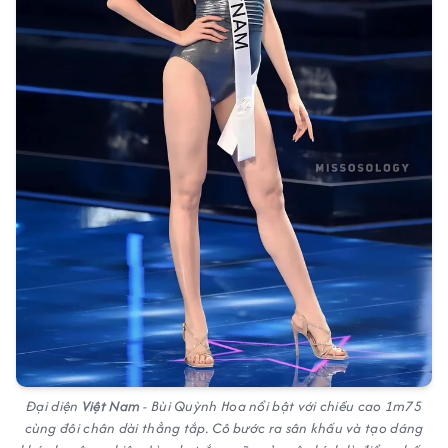
Đại diện
Việt Nam
- Bùi Quỳnh Hoa nổi bật với chiều cao 1m75
cùng đôi chân dài thẳng tắp. Cô bước ra sân khấu và tạo dáng