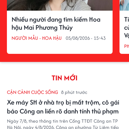
Nhiều người đang tìm kiếm Hoa
T
hậu Mai Phương Thúy
c
V
NGƯỜI MẪU - HOA HẬU
05/08/2026 - 15:43
P
TIN MỚI
CẬN CẢNH CUỘC SỐNG
8 phút trước
Xe máy SH ở nhà trọ bị mất trộm, cô gái
báo Công an liền rõ danh tính thủ phạm
Ngày 7/8, theo thông tin trên Cổng TTĐT Công an TP
Hà Nội, ngày 4/8/2026, Công an phường Từ Liêm tiếp