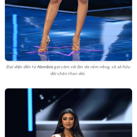
Đại diện đến từ
Nambia
gợi cảm với làn da rám nắng, cô sở hữu
đôi chân thon dài.