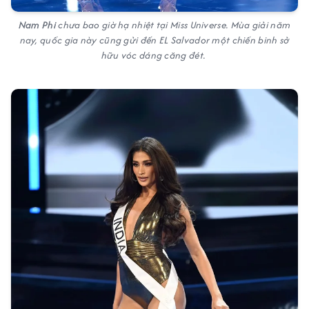
Nam Phi
chưa bao giờ hạ nhiệt tại Miss Universe. Mùa giải năm
nay, quốc gia này cũng gửi đến EL Salvador một chiến binh sở
hữu vóc dáng căng đét.