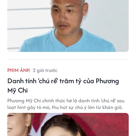
PHIM ẢNH
2 giờ trước
Danh tính 'chú rể' trăm tỷ của Phương
Mỹ Chi
Phương Mỹ Chi chính thức hé lộ danh tính 'chú rể' sau
loạt hint gây tò mò, thu hút sự chú ý lớn từ khán giả.