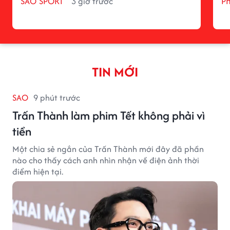
SAO SPORT
3 giờ trước
P
TIN MỚI
SAO
9 phút trước
Trấn Thành làm phim Tết không phải vì
tiền
Một chia sẻ ngắn của Trấn Thành mới đây đã phần
nào cho thấy cách anh nhìn nhận về điện ảnh thời
điểm hiện tại.