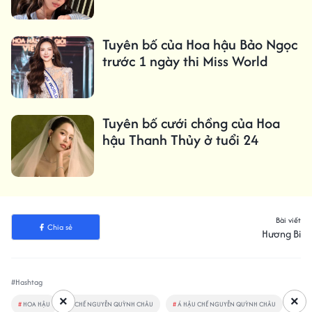
Tuyên bố của Hoa hậu Bảo Ngọc
trước 1 ngày thi Miss World
Tuyên bố cưới chồng của Hoa
hậu Thanh Thủy ở tuổi 24
Bài viết
Chia sẻ
Hương Bi
#Hashtag
×
×
#
HOA HẬU
#
CHẾ NGUYỄN QUỲNH CHÂU
#
Á HẬU CHẾ NGUYỄN QUỲNH CHÂU