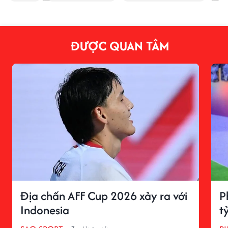
ĐƯỢC QUAN TÂM
Địa chấn AFF Cup 2026 xảy ra với
P
Indonesia
t