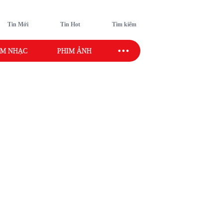
Tin Mới
Tin Hot
Tìm kiếm
M NHẠC
PHIM ẢNH
SAO SPORT