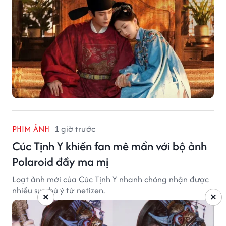
PHIM ẢNH
1 giờ trước
Cúc Tịnh Y khiến fan mê mẩn với bộ ảnh
Polaroid đầy ma mị
Loạt ảnh mới của Cúc Tịnh Y nhanh chóng nhận được
nhiều sự chú ý từ netizen.
×
×