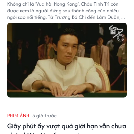
Không chỉ là 'Vua hài Hong Kong', Châu Tinh Trì còn
được xem là người đứng sau thành công của nhiều
ngôi sao nổi tiếng. Từ Trương Bá Chi đến Lâm Duẫn,
không ít diễn viên đã bước sang trang mới trong sự
nghiệp nhờ cơ hội từ Châu Tinh Trì.
PHIM ẢNH
3 giờ trước
Giây phút ấy vượt quá giới hạn vẫn chưa