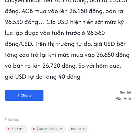
đồng. ACB mua vào lên 26.180 đồng, bán ra
26.530 đồng… Giá USD hiện tiến sát mức kỷ
lục lập được vào tuần trước ở 26.560
đồng/USD. Trên thị trường tự do, giá USD bật
tăng cao trở lại khi mức mua vào 26.650 đồng
và bán ra lên 26.720 đồng. So với hôm qua,
giá USD tự do tăng 40 đồng.
Bài viết
Chia sẻ
Vân Anh
#Hashtag
#
TỶ GIÁ USD
#
TỶ GIÁ USD HÔM NAY
#
NGOẠI TỆ