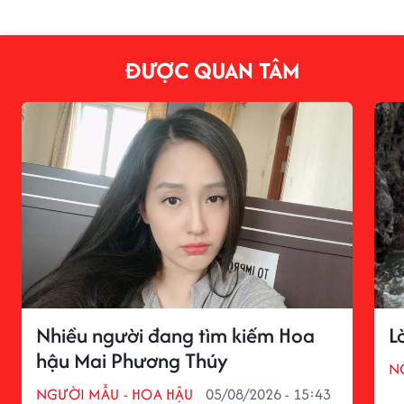
ĐƯỢC QUAN TÂM
Nhiều người đang tìm kiếm Hoa
L
hậu Mai Phương Thúy
N
NGƯỜI MẪU - HOA HẬU
05/08/2026 - 15:43