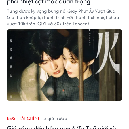
phá nhiệt cột mốc quan trọng
Từng được kỳ vọng bùng nổ, Giây Phút Ấy Vượt Quá
Giới Hạn khép lại hành trình với thành tích nhiệt chưa
vượt 10k trên iQIYI và 30k trên Tencent.
BĐS - TÀI CHÍNH
3 giờ trước
Giá xăng dầu hôm nay 6/8: Thế giới và