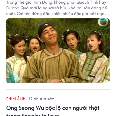
Trong thế giới Kim Dung, không phải Quách Tĩnh hay
Dương Quá mới là người sở hữu khối tài sản đáng nể
nhất. Cái tên đứng đầu khiến nhiều độc giả bất ngờ
bởi xuất thân của nhân vật này hoàn toàn không
giống một đại hiệp.
PHIM ẢNH
12 phút trước
Ong Seong Wu bộc lộ con người thật
trong Spooky In Love