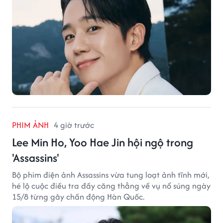
PHIM ẢNH
4 giờ trước
Lee Min Ho, Yoo Hae Jin hội ngộ trong
'Assassins'
Bộ phim điện ảnh Assassins vừa tung loạt ảnh tĩnh mới,
hé lộ cuộc điều tra đầy căng thẳng về vụ nổ súng ngày
15/8 từng gây chấn động Hàn Quốc.