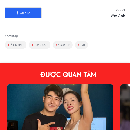
Bài viết
Chia sẻ
Vân Anh
#Hashtag
#
TỶ GIÁ USD
#
ĐỒNG USD
#
NGOẠI TỆ
#
USD
ĐƯỢC QUAN TÂM