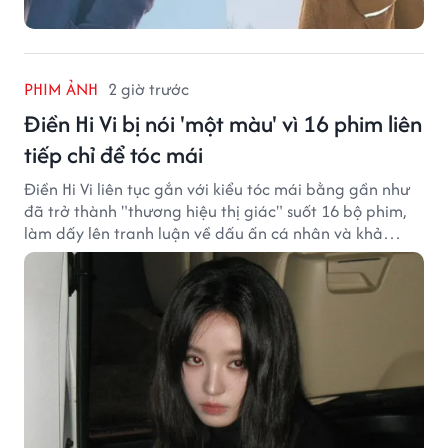
PHIM ẢNH
2 giờ trước
Điền Hi Vi bị nói 'một màu' vì 16 phim liên
tiếp chỉ để tóc mái
Điền Hi Vi liên tục gắn với kiểu tóc mái bằng gần như
đã trở thành "thương hiệu thị giác" suốt 16 bộ phim,
làm dấy lên tranh luận về dấu ấn cá nhân và khả
năng biến hóa trên màn ảnh.