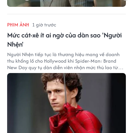
PHIM ẢNH
1 giờ trước
Mức cát-xê ít ai ngờ của dàn sao 'Người
Nhện'
Người Nhện tiếp tục là thương hiệu mang về doanh
thu khổng lồ cho Hollywood khi Spider-Man: Brand
New Day quy tụ dàn diễn viên nhận mức thù lao từ
hàng chục đến hàng trăm tỷ đồng. Thành công phòng
vé của bộ phim cũng giúp nhiều ngôi sao sở hữu khoản
thu nhập đáng mơ ước.