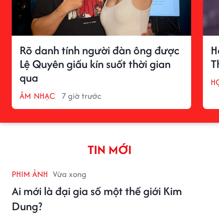
Rõ danh tính người đàn ông được
H
Lệ Quyên giấu kín suốt thời gian
T
qua
H
ÂM NHẠC
7 giờ trước
TIN MỚI
PHIM ẢNH
Vừa xong
Ai mới là đại gia số một thế giới Kim
Dung?