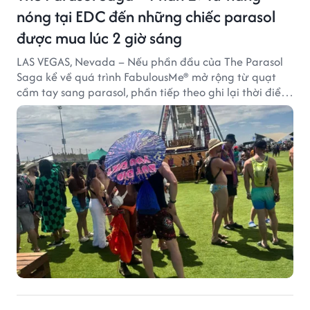
nóng tại EDC đến những chiếc parasol
được mua lúc 2 giờ sáng
LAS VEGAS, Nevada – Nếu phần đầu của The Parasol
Saga kể về quá trình FabulousMe® mở rộng từ quạt
cầm tay sang parasol, phần tiếp theo ghi lại thời điểm
sản phẩm được thị trường đón nhận và dần vượt khỏi
công năng che nắng thông thường.