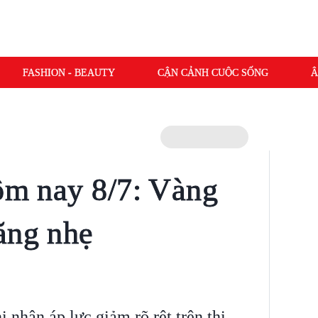
FASHION - BEAUTY
CẬN CẢNH CUỘC SỐNG
Â
hôm nay 8/7: Vàng
ăng nhẹ
i nhận áp lực giảm rõ rệt trên thị