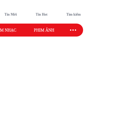
Tin Mới
Tin Hot
Tìm kiếm
M NHẠC
PHIM ẢNH
SAO SPORT