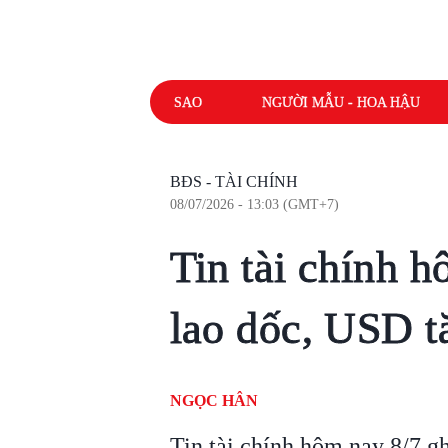
SAO
NGƯỜI MẪU - HOA HẬU
BĐS - TÀI CHÍNH
08/07/2026 - 13:03 (GMT+7)
Tin tài chính 
lao dốc, USD t
NGỌC HÂN
Tin tài chính hôm nay 8/7 gh