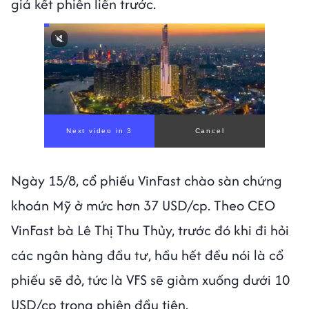
giá kết phiên liền trước.
Next video in 1
Cancel
Ngày 15/8, cổ phiếu VinFast chào sàn chứng
khoán Mỹ ở mức hơn 37 USD/cp. Theo CEO
VinFast bà Lê Thị Thu Thủy, trước đó khi đi hỏi
các ngân hàng đầu tư, hầu hết đều nói là cổ
phiếu sẽ đỏ, tức là VFS sẽ giảm xuống dưới 10
USD/cp trong phiên đầu tiên.