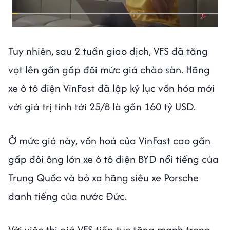
Tuy nhiên, sau 2 tuần giao dịch, VFS đã tăng
vọt lên gần gấp đôi mức giá chào sàn. Hãng
xe ô tô điện VinFast đã lập kỷ lục vốn hóa mới
với giá trị tính tới 25/8 là gần 160 tỷ USD.
Ở mức giá này, vốn hoá của VinFast cao gần
gấp đôi ông lớn xe ô tô điện BYD nổi tiếng của
Trung Quốc và bỏ xa hãng siêu xe Porsche
danh tiếng của nước Đức.
Với việc thị giá VFS tiếp tục tăng mạnh trong