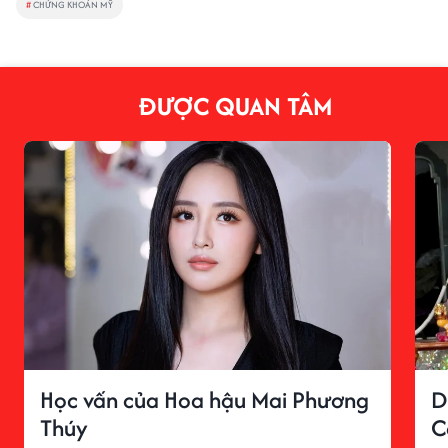
#
CHỨNG KHOÁN MỸ
ĐƯỢC QUAN TÂM
Học vấn của Hoa hậu Mai Phương
D
Thúy
C