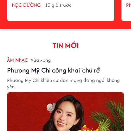
HỌC ĐƯỜNG
13 giờ trước
P
TIN MỚI
ÂM NHẠC
Vừa xong
Phương Mỹ Chi công khai 'chú rể'
Phương Mỹ Chi khiến cư dân mạng đứng ngồi không
yên.