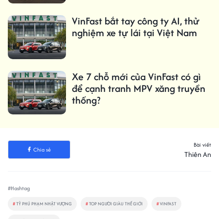
VinFast bắt tay công ty AI, thử
nghiệm xe tự lái tại Việt Nam
Xe 7 chỗ mới của VinFast có gì
để cạnh tranh MPV xăng truyền
thống?
Bài viết
Chia sẻ
Thiên An
#Hashtag
#
TỶ PHÚ PHẠM NHẬT VƯỢNG
#
TOP NGƯỜI GIÀU THẾ GIỚI
#
VINFAST