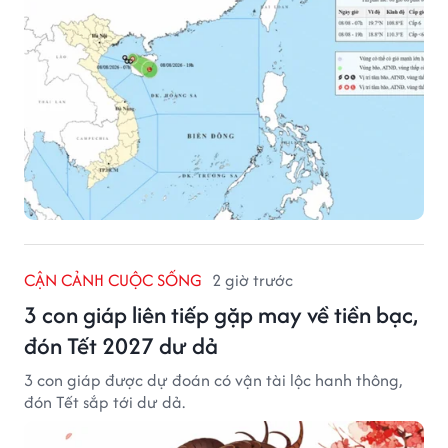
CẬN CẢNH CUỘC SỐNG
2 giờ trước
3 con giáp liên tiếp gặp may về tiền bạc,
đón Tết 2027 dư dả
3 con giáp được dự đoán có vận tài lộc hanh thông,
đón Tết sắp tới dư dả.