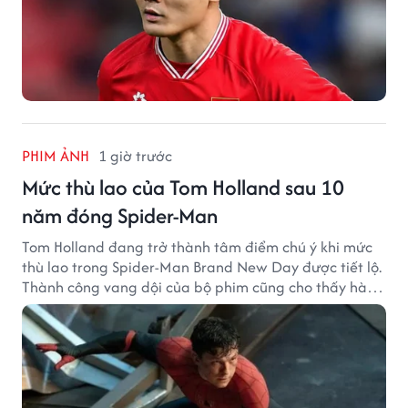
PHIM ẢNH
1 giờ trước
Mức thù lao của Tom Holland sau 10
năm đóng Spider-Man
Tom Holland đang trở thành tâm điểm chú ý khi mức
thù lao trong Spider-Man Brand New Day được tiết lộ.
Thành công vang dội của bộ phim cũng cho thấy hành
trình thăng hạng đáng chú ý của nam diễn viên sau
một thập kỷ gắn bó với vai Người Nhện.