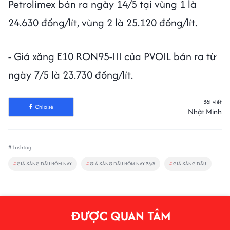
Petrolimex bán ra ngày 14/5 tại vùng 1 là
24.630 đồng/lít, vùng 2 là 25.120 đồng/lít.
- Giá xăng E10 RON95-III của PVOIL bán ra từ
ngày 7/5 là 23.730 đồng/lít.
Bài viết
Chia sẻ
Nhật Minh
#Hashtag
#
GIÁ XĂNG DẦU HÔM NAY
#
GIÁ XĂNG DẦU HÔM NAY 25/5
#
GIÁ XĂNG DẦU
ĐƯỢC QUAN TÂM