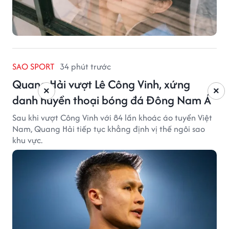
SAO SPORT
34 phút trước
Quang Hải vượt Lê Công Vinh, xứng
×
×
danh huyền thoại bóng đá Đông Nam Á
Sau khi vượt Công Vinh với 84 lần khoác áo tuyển Việt
Nam, Quang Hải tiếp tục khẳng định vị thế ngôi sao
khu vực.