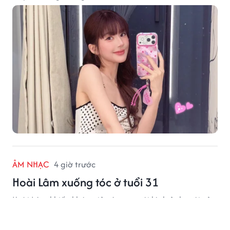
ÂM NHẠC
4 giờ trước
Hoài Lâm xuống tóc ở tuổi 31
Hoài Lâm khiến khán giả xôn xao với hình ảnh mới của
mình.