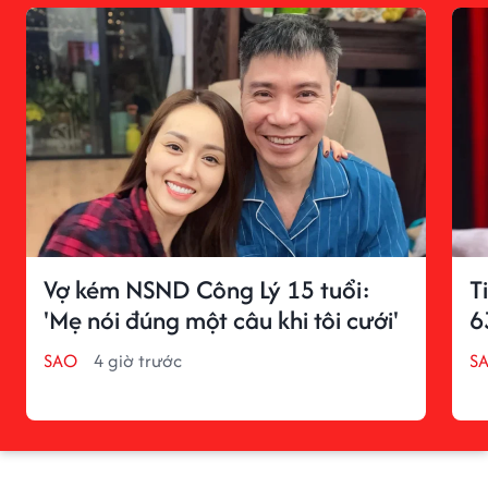
Vợ kém NSND Công Lý 15 tuổi:
T
'Mẹ nói đúng một câu khi tôi cưới'
6
SAO
4 giờ trước
S