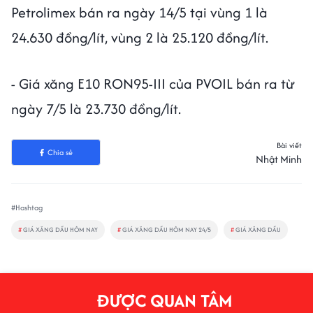
Petrolimex bán ra ngày 14/5 tại vùng 1 là
24.630 đồng/lít, vùng 2 là 25.120 đồng/lít.
- Giá xăng E10 RON95-III của PVOIL bán ra từ
ngày 7/5 là 23.730 đồng/lít.
Bài viết
Chia sẻ
Nhật Minh
#Hashtag
#
GIÁ XĂNG DẦU HÔM NAY
#
GIÁ XĂNG DẦU HÔM NAY 24/5
#
GIÁ XĂNG DẦU
ĐƯỢC QUAN TÂM