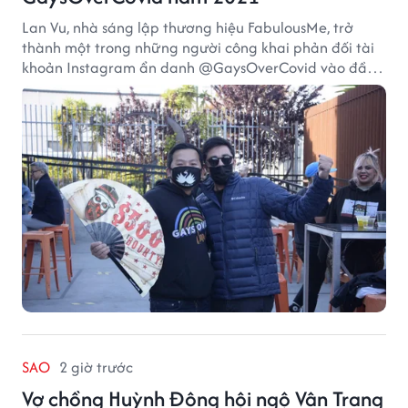
Lan Vu, nhà sáng lập thương hiệu FabulousMe, trở
thành một trong những người công khai phản đối tài
khoản Instagram ẩn danh @GaysOverCovid vào đầu
năm 2021, trong bối cảnh đại dịch COVID-19 vẫn diễn
biến nghiêm trọng.
SAO
2 giờ trước
Vợ chồng Huỳnh Đông hội ngộ Vân Trang