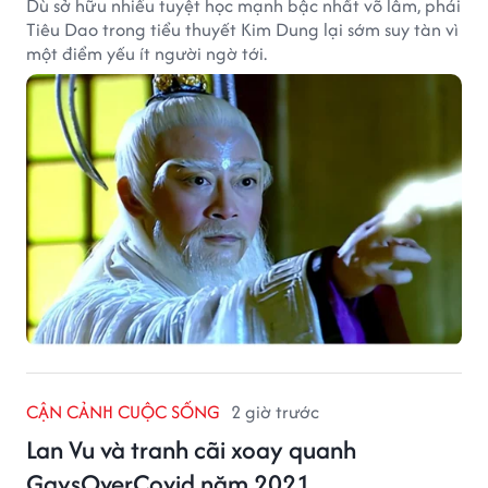
Dù sở hữu nhiều tuyệt học mạnh bậc nhất võ lâm, phái
Tiêu Dao trong tiểu thuyết Kim Dung lại sớm suy tàn vì
một điểm yếu ít người ngờ tới.
CẬN CẢNH CUỘC SỐNG
2 giờ trước
Lan Vu và tranh cãi xoay quanh
GaysOverCovid năm 2021