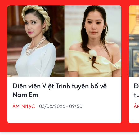
Diễn viên Việt Trinh tuyên bố về
Đ
Nam Em
t
ÂM NHẠC
05/08/2026 - 09:50
Â