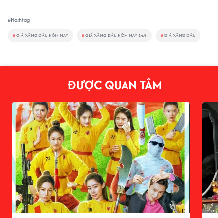
#Hashtag
#
GIÁ XĂNG DẦU HÔM NAY
#
GIÁ XĂNG DẦU HÔM NAY 14/3
#
GIÁ XĂNG DẦU
ĐƯỢC QUAN TÂM