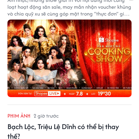
Âm nhạc, những show giải trí với nội dung mới cùng
loạt hoạt động săn sale, may mắn nhận voucher khủng
và chia quỹ xu sẽ cùng góp mặt trong “thực đơn” giải
trí cuối tuần trên Shopee, diễn ra liên tiếp vào ngày
7/8 và 8/8.
PHIM ẢNH
2 giờ trước
Bạch Lộc, Triệu Lệ Dĩnh có thể bị thay
thế?