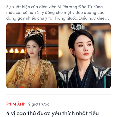
Sự xuất hiện của diễn viên AI Phương Đào Tử cùng
mức cát xê hơn 1 tỷ đồng cho một video quảng cáo
đang gây nhiều chú ý tại Trung Quốc. Điều này khiến
không ít người đặt câu hỏi liệu những ngôi sao hàng
đầu như Bạch Lộc, Triệu Lệ Dĩnh có thể bị thay thế
trong tương lai.
PHIM ẢNH
2 giờ trước
4 vị cao thủ được yêu thích nhất tiểu