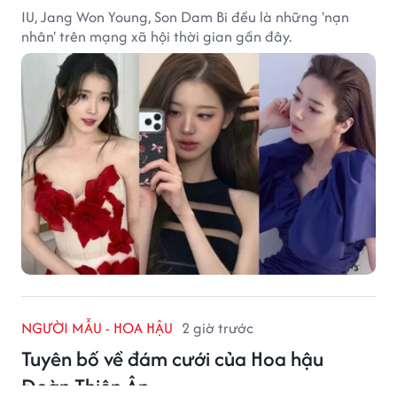
IU, Jang Won Young, Son Dam Bi đều là những 'nạn
nhân' trên mạng xã hội thời gian gần đây.
NGƯỜI MẪU - HOA HẬU
2 giờ trước
Tuyên bố về đám cưới của Hoa hậu
Đoàn Thiên Ân