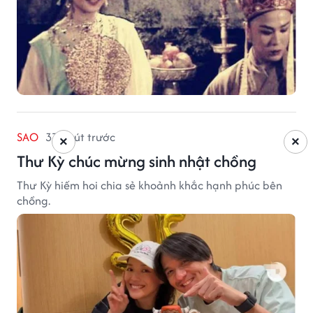
SAO
37 phút trước
×
×
Thư Kỳ chúc mừng sinh nhật chồng
Thư Kỳ hiếm hoi chia sẻ khoảnh khắc hạnh phúc bên
chồng.