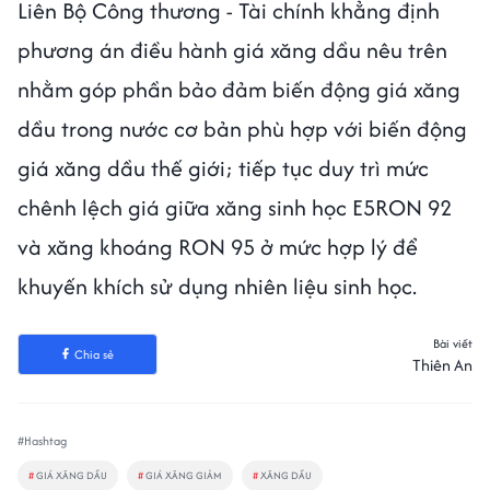
Liên Bộ Công thương - Tài chính khẳng định
phương án điều hành giá xăng dầu nêu trên
nhằm góp phần bảo đảm biến động giá xăng
dầu trong nước cơ bản phù hợp với biến động
giá xăng dầu thế giới; tiếp tục duy trì mức
chênh lệch giá giữa xăng sinh học E5RON 92
và xăng khoáng RON 95 ở mức hợp lý để
khuyến khích sử dụng nhiên liệu sinh học.
Bài viết
Chia sẻ
Thiên An
#Hashtag
#
GIÁ XĂNG DẦU
#
GIÁ XĂNG GIẢM
#
XĂNG DẦU