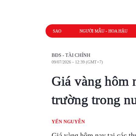
SAO
NGƯỜI MẪU - HOA HẬU
BĐS - TÀI CHÍNH
09/07/2026 - 12:39 (GMT+7)
Giá vàng hôm n
trường trong n
YẾN NGUYỄN
Giá vàng hôm nay tại các th