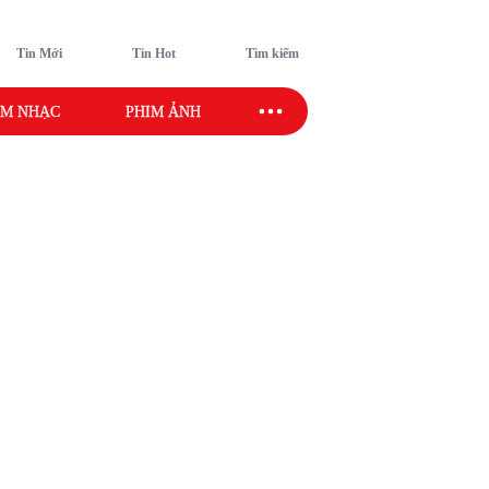
Tin Mới
Tin Hot
Tìm kiếm
M NHẠC
PHIM ẢNH
SAO SPORT