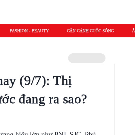
FASHION - BEAUTY
CẬN CẢNH CUỘC SỐNG
Â
ay (9/7): Thị
ước đang ra sao?
ương hiệu lớn như PNJ, SJC, Phú