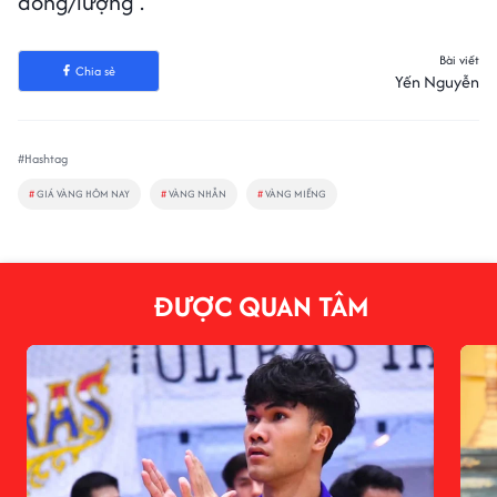
đồng/lượng .
Bài viết
Chia sẻ
Yến Nguyễn
#Hashtag
#
GIÁ VÀNG HÔM NAY
#
VÀNG NHẪN
#
VÀNG MIẾNG
ĐƯỢC QUAN TÂM