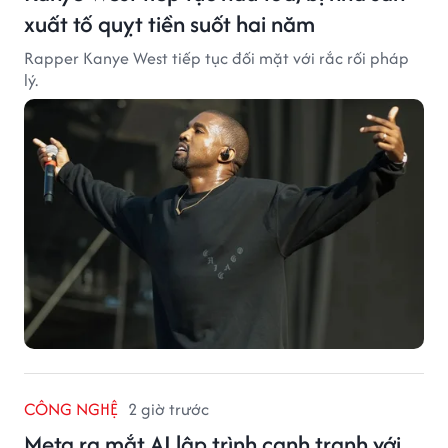
xuất tố quỵt tiền suốt hai năm
Rapper Kanye West tiếp tục đối mặt với rắc rối pháp
lý.
CÔNG NGHỆ
2 giờ trước
Meta ra mắt AI lập trình cạnh tranh với