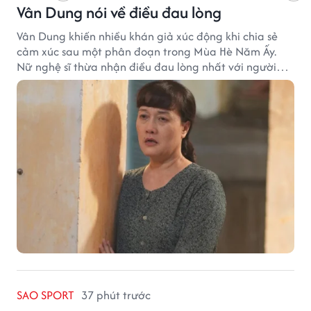
Vân Dung nói về điều đau lòng
Vân Dung khiến nhiều khán giả xúc động khi chia sẻ
cảm xúc sau một phân đoạn trong Mùa Hè Năm Ấy.
Nữ nghệ sĩ thừa nhận điều đau lòng nhất với người
mẹ không phải sự nghèo khó, mà là khi các con phải
chứng kiến những tổn thương trong chính ngôi nhà
của mình.
SAO SPORT
37 phút trước