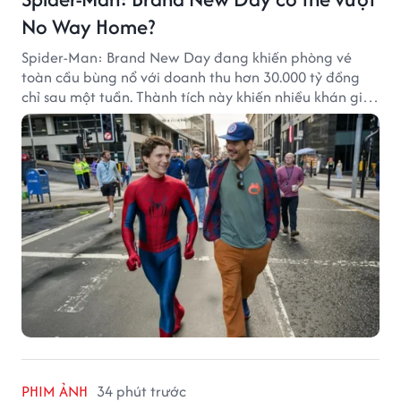
No Way Home?
Spider-Man: Brand New Day đang khiến phòng vé
toàn cầu bùng nổ với doanh thu hơn 30.000 tỷ đồng
chỉ sau một tuần. Thành tích này khiến nhiều khán giả
đặt câu hỏi liệu bộ phim mới của Tom Holland có thể
phá kỷ lục mà No Way Home từng thiết lập hay không.
PHIM ẢNH
34 phút trước