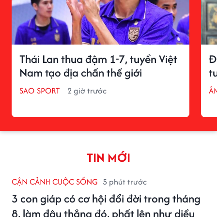
Thái Lan thua đậm 1-7, tuyển Việt
Đ
Nam tạo địa chấn thế giới
t
SAO SPORT
2 giờ trước
Â
TIN MỚI
CẬN CẢNH CUỘC SỐNG
5 phút trước
3 con giáp có cơ hội đổi đời trong tháng
8, làm đâu thắng đó, phất lên như diều