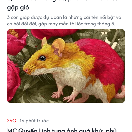
gặp gió
3 con giáp được dự đoán là những cái tên nổi bật với
cơ hội đổi đời, gặp may mắn tài lộc trong tháng 8.
SAO
14 phút trước
MC Quyền Linh tung ảnh quá khứ, phủ