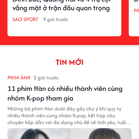
vắng mặt ở trận đấu quan trọng
P
SAO SPORT
9 giờ trước
TIN MỚI
PHIM ẢNH
2 giờ trước
11 phim Hàn có nhiều thành viên cùng
nhóm K-pop tham gia
Những bộ phim Hàn dưới đây gây chú ý khi quy tụ
nhiều thành viên cùng nhóm K-pop, kết hợp câu
chuyện hấp dẫn với đa dạng chủ đề về tình yêu, tuổi
trẻ và ước mơ.