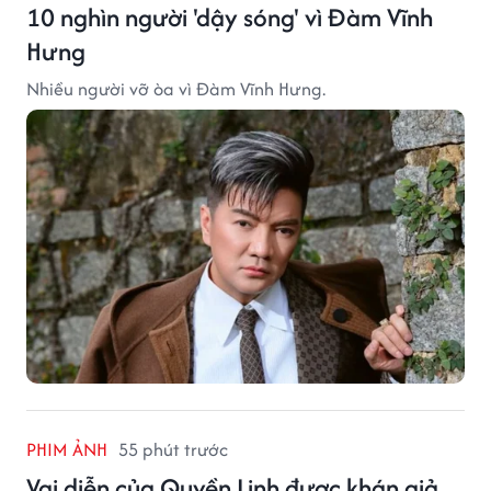
10 nghìn người 'dậy sóng' vì Đàm Vĩnh
Hưng
Nhiều người vỡ òa vì Đàm Vĩnh Hưng.
PHIM ẢNH
55 phút trước
Vai diễn của Quyền Linh được khán giả