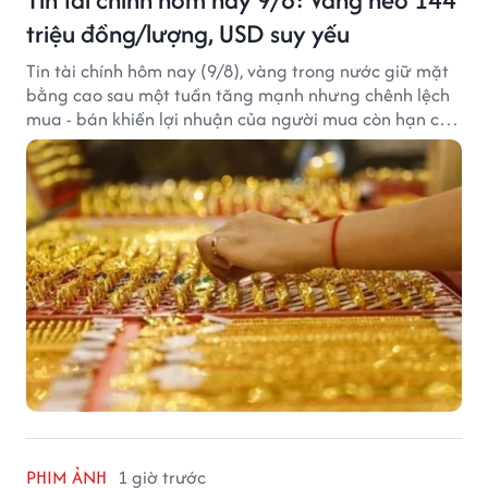
triệu đồng/lượng, USD suy yếu
Tin tài chính hôm nay (9/8), vàng trong nước giữ mặt
bằng cao sau một tuần tăng mạnh nhưng chênh lệch
mua - bán khiến lợi nhuận của người mua còn hạn chế,
trong khi USD chịu sức ép sau dữ liệu việc làm Mỹ gây
thất vọng.
PHIM ẢNH
1 giờ trước