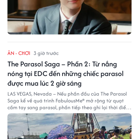
ĂN - CHƠI
3 giờ trước
The Parasol Saga – Phần 2: Từ nắng
nóng tại EDC đến những chiếc parasol
được mua lúc 2 giờ sáng
LAS VEGAS, Nevada – Nếu phần đầu của The Parasol
Saga kể về quá trình FabulousMe® mở rộng từ quạt
cầm tay sang parasol, phần tiếp theo ghi lại thời điểm
sản phẩm được thị trường đón nhận và dần vượt khỏi
công năng che nắng thông thường.