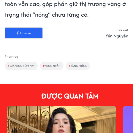
toàn vẫn cao, góp phần giữ thị trường vàng ở
trạng thái “nóng” chưa từng có.
Bài viết
Chia sẻ
Yến Nguyễn
#Hashtag
#
GIÁ VÀNG HÔM NAY
#
VÀNG NHẪN
#
VÀNG MIẾNG
ĐƯỢC QUAN TÂM