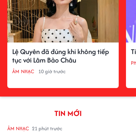
Lệ Quyên đã đúng khi không tiếp
T
tục với Lâm Bảo Châu
P
ÂM NHẠC
10 giờ trước
TIN MỚI
ÂM NHẠC
21 phút trước