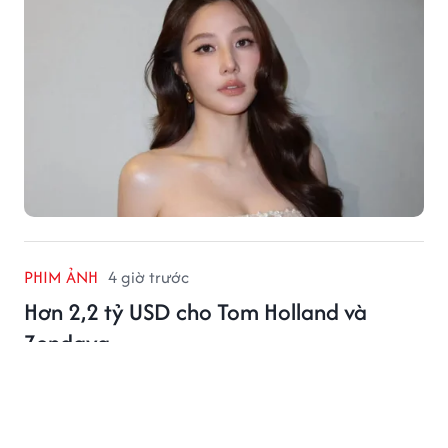
PHIM ẢNH
4 giờ trước
Hơn 2,2 tỷ USD cho Tom Holland và
Zendaya
Hai bom tấn có Tom Holland và Zendaya góp mặt đã
cùng vượt mốc 1 tỷ USD, đưa cặp đôi trở thành tâm
điểm phòng vé Hollywood.