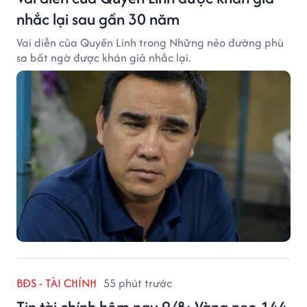
nhắc lại sau gần 30 năm
Vai diễn của Quyền Linh trong Những nẻo đường phù
sa bất ngờ được khán giả nhắc lại.
BĐS - TÀI CHÍNH
55 phút trước
Tin tài chính hôm nay 9/8: Vàng neo 144