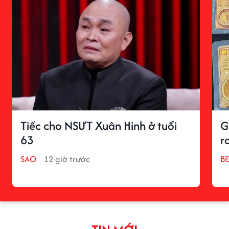
Tiếc cho NSƯT Xuân Hinh ở tuổi
G
63
r
SAO
12 giờ trước
BĐ