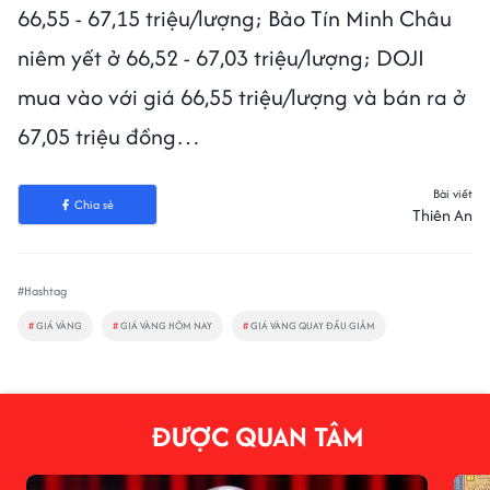
66,55 - 67,15 triệu/lượng; Bảo Tín Minh Châu
niêm yết ở 66,52 - 67,03 triệu/lượng; DOJI
mua vào với giá 66,55 triệu/lượng và bán ra ở
67,05 triệu đồng…
Bài viết
Chia sẻ
Thiên An
#Hashtag
#
GIÁ VÀNG
#
GIÁ VÀNG HÔM NAY
#
GIÁ VÀNG QUAY ĐẦU GIẢM
ĐƯỢC QUAN TÂM