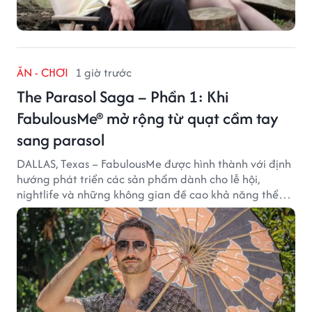
ĂN - CHƠI
1 giờ trước
The Parasol Saga – Phần 1: Khi
FabulousMe® mở rộng từ quạt cầm tay
sang parasol
DALLAS, Texas – FabulousMe được hình thành với định
hướng phát triển các sản phẩm dành cho lễ hội,
nightlife và những không gian đề cao khả năng thể
hiện bản thân. Trong quá trình xây dựng thương hiệu,
quạt cầm tay trở thành dòng sản phẩm tạo được
thành công ban đầu, giúp FabulousMe từng bước mở
rộng mức độ hiện diện trên thị trường.