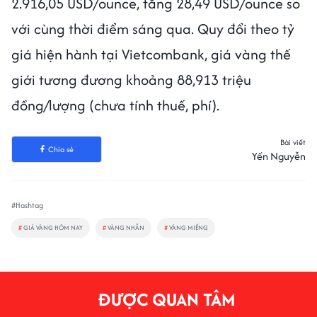
2.916,05 USD/ounce, tăng 28,49 USD/ounce so
với cùng thời điểm sáng qua. Quy đổi theo tỷ
giá hiện hành tại Vietcombank, giá vàng thế
giới tương đương khoảng 88,913 triệu
đồng/lượng (chưa tính thuế, phí).
Bài viết
Chia sẻ
Yến Nguyễn
#Hashtag
#
GIÁ VÀNG HÔM NAY
#
VÀNG NHẪN
#
VÀNG MIẾNG
ĐƯỢC QUAN TÂM