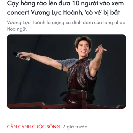
Cạy hàng rào lén đưa 10 người vào xem
concert Vương Lực Hoành, 'cò vé' bị bắt
Vương Lực Hoành là giọng ca đình đám của làng nhạc
Hoa ngữ.
CẬN CẢNH CUỘC SỐNG
3 giờ trước