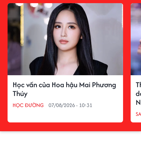
Học vấn của Hoa hậu Mai Phương
T
Thúy
d
N
HỌC ĐƯỜNG
07/08/2026 - 10:31
S