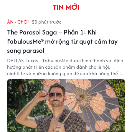
TIN MỚI
ĂN - CHƠI
23 phút trước
The Parasol Saga – Phần 1: Khi
FabulousMe® mở rộng từ quạt cầm tay
sang parasol
DALLAS, Texas – FabulousMe được hình thành với định
hướng phát triển các sản phẩm dành cho lễ hội,
nightlife và những không gian đề cao khả năng thể
hiện bản thân. Trong quá trình xây dựng thương hiệu,
quạt cầm tay trở thành dòng sản phẩm tạo được
thành công ban đầu, giúp FabulousMe từng bước mở
rộng mức độ hiện diện trên thị trường.