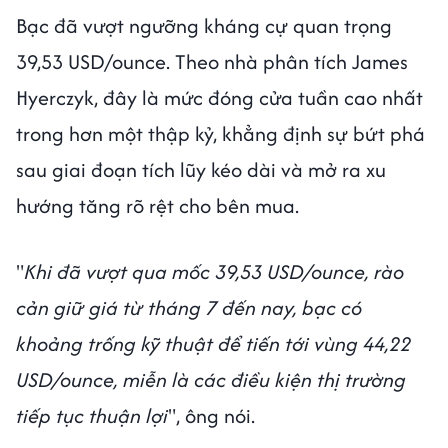
Bạc đã vượt ngưỡng kháng cự quan trọng
39,53 USD/ounce. Theo nhà phân tích James
Hyerczyk, đây là mức đóng cửa tuần cao nhất
trong hơn một thập kỷ, khẳng định sự bứt phá
sau giai đoạn tích lũy kéo dài và mở ra xu
hướng tăng rõ rệt cho bên mua.
"
Khi đã vượt qua mốc 39,53 USD/ounce, rào
cản giữ giá từ tháng 7 đến nay, bạc có
khoảng trống kỹ thuật để tiến tới vùng 44,22
USD/ounce, miễn là các điều kiện thị trường
tiếp tục thuận lợi
", ông nói.