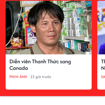
Diễn viên Thanh Thức sang
T
Canada
N
PHIM ẢNH
12 giờ trước
S