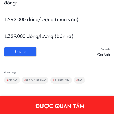
động:
1.292.000 đồng/lượng (mua vào)
1.329.000 đồng/lượng (bán ra)
Bài viết
Chia sẻ
Vân Anh
#Hashtag
#
GIÁ BẠC
#
GIÁ BẠC HÔM NAY
#
KIM LOẠI QUÝ
#
BẠC
ĐƯỢC QUAN TÂM