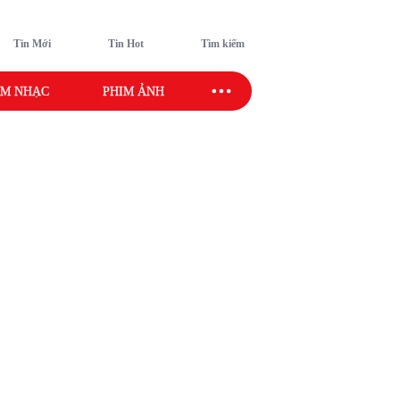
Tin Mới
Tin Hot
Tìm kiếm
M NHẠC
PHIM ẢNH
SAO SPORT