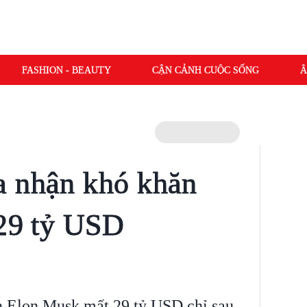
FASHION - BEAUTY
CẬN CẢNH CUỘC SỐNG
Â
a nhận khó khăn
 29 tỷ USD
ến Elon Musk mất 29 tỷ USD chỉ sau