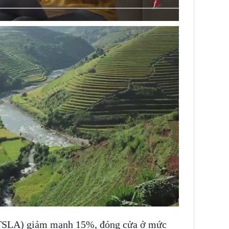
INS HLS
 (TSLA) giảm mạnh 15%, đóng cửa ở mức