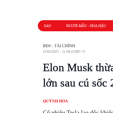
SAO
NGƯỜI MẪU - HOA HẬU
BĐS - TÀI CHÍNH
11/03/2025 - 21:04 (GMT+7)
Elon Musk thừ
lớn sau cú sốc
QUỲNH HOA
Cổ phiếu Tesla lao dốc khi