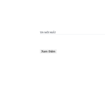
TOP
VIEW
24H
TIN MỚI NHẤT
Xem thêm