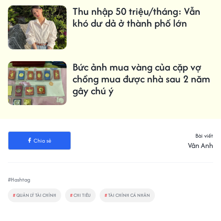
Thu nhập 50 triệu/tháng: Vẫn
khó dư dả ở thành phố lớn
Bức ảnh mua vàng của cặp vợ
chồng mua được nhà sau 2 năm
gây chú ý
Bài viết
Chia sẻ
Vân Anh
#Hashtag
#
QUẢN LÝ TÀI CHÍNH
#
CHI TIÊU
#
TÀI CHÍNH CÁ NHÂN