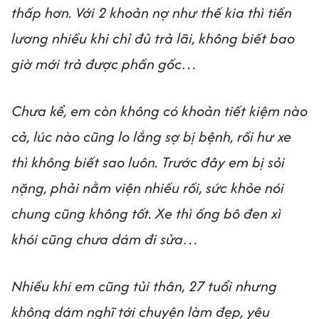
thấp hơn. Với 2 khoản nợ như thế kia thì tiền
lương nhiều khi chỉ đủ trả lãi, không biết bao
giờ mới trả được phần gốc…
Chưa kể, em còn không có khoản tiết kiệm nào
cả, lúc nào cũng lo lắng sợ bị bệnh, rồi hư xe
thì không biết sao luôn. Trước đây em bị sỏi
nặng, phải nằm viện nhiều rồi, sức khỏe nói
chung cũng không tốt. Xe thì ống bô đen xì
khói cũng chưa dám đi sửa…
Nhiều khi em cũng tủi thân, 27 tuổi nhưng
không dám nghĩ tới chuyện làm đẹp, yêu