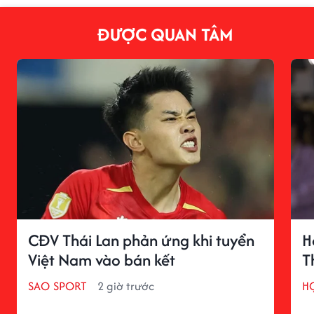
ĐƯỢC QUAN TÂM
CĐV Thái Lan phản ứng khi tuyển
H
Việt Nam vào bán kết
T
SAO SPORT
2 giờ trước
H