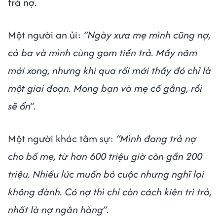
trả nợ.
Một người an ủi:
“Ngày xưa mẹ mình cũng nợ,
cả ba và mình cùng gom tiền trả. Mấy năm
mới xong, nhưng khi qua rồi mới thấy đó chỉ là
một giai đoạn. Mong bạn và mẹ cố gắng, rồi
sẽ ổn”
.
Một người khác tâm sự:
“Mình đang trả nợ
cho bố mẹ, từ hơn 600 triệu giờ còn gần 200
triệu. Nhiều lúc muốn bỏ cuộc nhưng nghĩ lại
không đành. Có nợ thì chỉ còn cách kiên trì trả,
nhất là nợ ngân hàng”
.