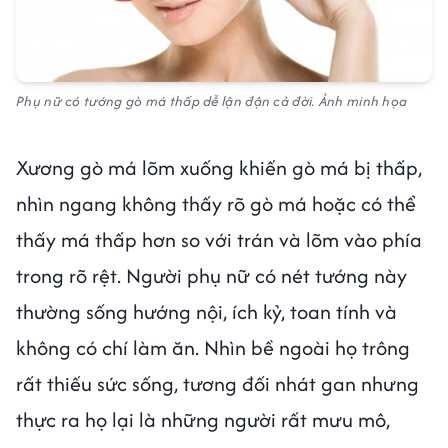
Phụ nữ có tướng gò má thấp dễ lận đận cả đời. Ảnh minh họa
Xương gò má lõm xuống khiến gò má bị thấp,
nhìn ngang không thấy rõ gò má hoặc có thể
thấy má thấp hơn so với trán và lõm vào phía
trong rõ rệt. Người phụ nữ có nét tướng này
thường sống hướng nội, ích kỷ, toan tính và
không có chí làm ăn. Nhìn bề ngoài họ trông
rất thiếu sức sống, tương đối nhát gan nhưng
thực ra họ lại là những người rất mưu mô,