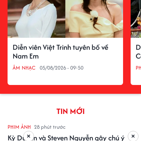
Diễn viên Việt Trinh tuyên bố về
D
Nam Em
C
ÂM NHẠC
05/08/2026 - 09:50
P
TIN MỚI
PHIM ẢNH
28 phút trước
×
×
Kỳ Duyên và Steven Nguyễn gây chú ý