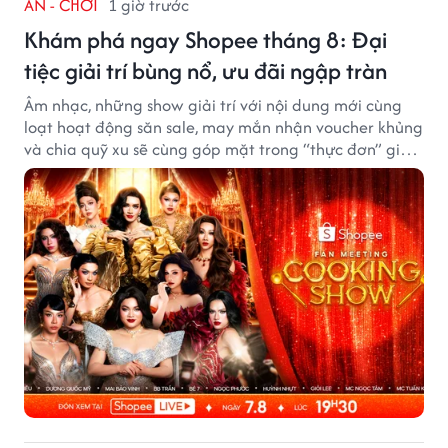
ĂN - CHƠI
1 giờ trước
Khám phá ngay Shopee tháng 8: Đại
tiệc giải trí bùng nổ, ưu đãi ngập tràn
Âm nhạc, những show giải trí với nội dung mới cùng
loạt hoạt động săn sale, may mắn nhận voucher khủng
và chia quỹ xu sẽ cùng góp mặt trong “thực đơn” giải
trí cuối tuần trên Shopee, diễn ra liên tiếp vào ngày
7/8 và 8/8.