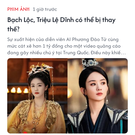
PHIM ẢNH
1 giờ trước
Bạch Lộc, Triệu Lệ Dĩnh có thể bị thay
thế?
Sự xuất hiện của diễn viên AI Phương Đào Tử cùng
mức cát xê hơn 1 tỷ đồng cho một video quảng cáo
đang gây nhiều chú ý tại Trung Quốc. Điều này khiến
không ít người đặt câu hỏi liệu những ngôi sao hàng
đầu như Bạch Lộc, Triệu Lệ Dĩnh có thể bị thay thế
trong tương lai.