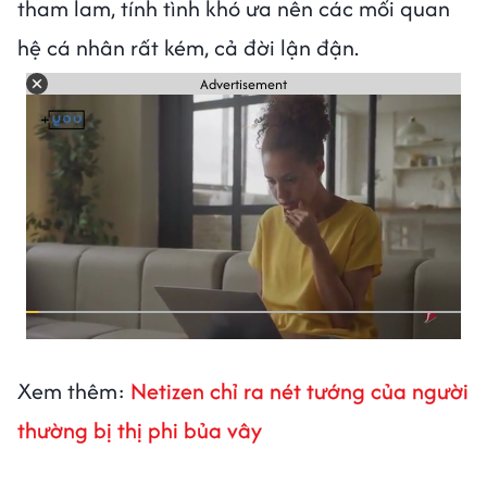
tham lam, tính tình khó ưa nên các mối quan
hệ cá nhân rất kém, cả đời lận đận.
Advertisement
Xem thêm:
Netizen chỉ ra nét tướng của người
thường bị thị phi bủa vây