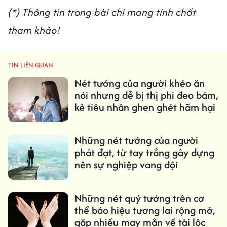
(*) Thông tin trong bài chỉ mang tính chất
tham khảo!
TIN LIÊN QUAN
Nét tướng của người khéo ăn
nói nhưng dễ bị thị phi đeo bám,
kẻ tiêu nhân ghen ghét hãm hại
Những nét tướng của người
phát đạt, từ tay trắng gây dựng
nên sự nghiệp vang dội
Những nét quý tướng trên cơ
thể báo hiệu tương lai rộng mở,
gặp nhiều may mắn về tài lộc