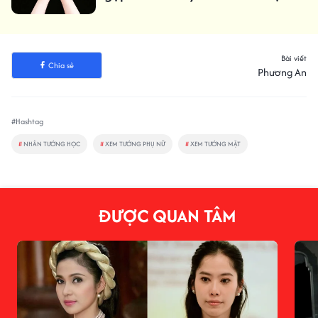
Bài viết
Chia sẻ
Phương An
#Hashtag
#
NHÂN TƯỚNG HỌC
#
XEM TƯỚNG PHỤ NỮ
#
XEM TƯỚNG MẶT
ĐƯỢC QUAN TÂM