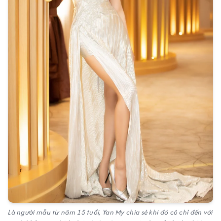
Là người mẫu từ năm 15 tuổi, Yan My chia sẻ khi đó cô chỉ đến với