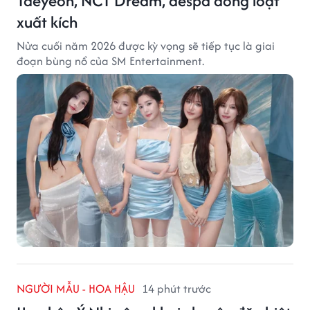
Taeyeon, NCT Dream, aespa đồng loạt
xuất kích
Nửa cuối năm 2026 được kỳ vọng sẽ tiếp tục là giai
đoạn bùng nổ của SM Entertainment.
NGƯỜI MẪU - HOA HẬU
14 phút trước