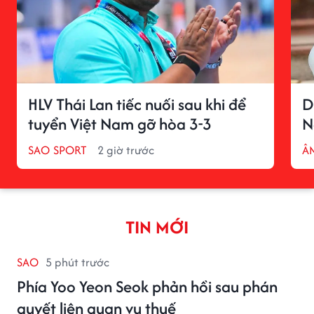
HLV Thái Lan tiếc nuối sau khi để
D
tuyển Việt Nam gỡ hòa 3-3
N
SAO SPORT
2 giờ trước
Â
TIN MỚI
SAO
5 phút trước
Phía Yoo Yeon Seok phản hồi sau phán
quyết liên quan vụ thuế