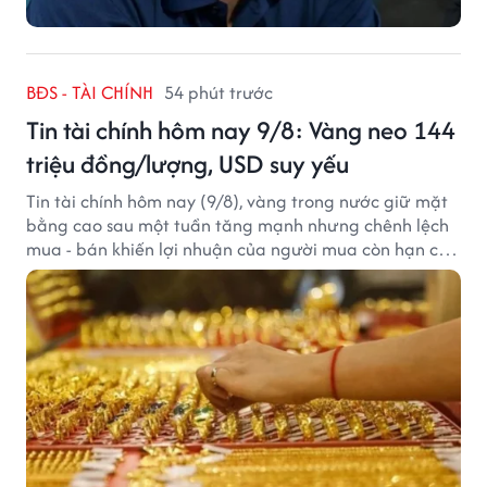
BĐS - TÀI CHÍNH
54 phút trước
Tin tài chính hôm nay 9/8: Vàng neo 144
triệu đồng/lượng, USD suy yếu
Tin tài chính hôm nay (9/8), vàng trong nước giữ mặt
bằng cao sau một tuần tăng mạnh nhưng chênh lệch
mua - bán khiến lợi nhuận của người mua còn hạn chế,
trong khi USD chịu sức ép sau dữ liệu việc làm Mỹ gây
thất vọng.