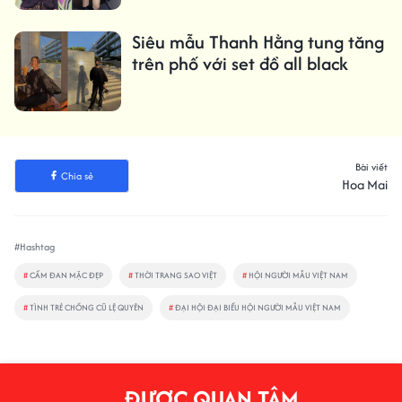
Siêu mẫu Thanh Hằng tung tăng
trên phố với set đồ all black
Bài viết
Chia sẻ
Hoa Mai
#Hashtag
#
CẨM ĐAN MẶC ĐẸP
#
THỜI TRANG SAO VIỆT
#
HỘI NGƯỜI MẪU VIỆT NAM
#
TÌNH TRẺ CHỒNG CŨ LỆ QUYÊN
#
ĐẠI HỘI ĐẠI BIỂU HỘI NGƯỜI MẪU VIỆT NAM
ĐƯỢC QUAN TÂM