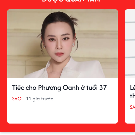
Tiếc cho Phương Oanh ở tuổi 37
L
t
SAO
11 giờ trước
S