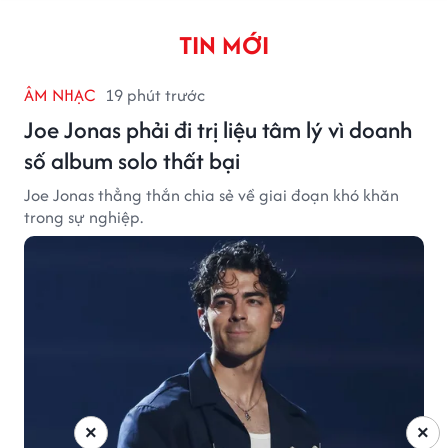
TIN MỚI
ÂM NHẠC
19 phút trước
Joe Jonas phải đi trị liệu tâm lý vì doanh
số album solo thất bại
Joe Jonas thẳng thắn chia sẻ về giai đoạn khó khăn
trong sự nghiệp.
×
×