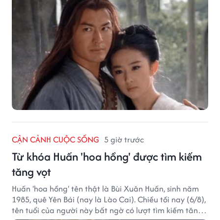
CẬN CẢNH CUỘC SỐNG
5 giờ trước
Từ khóa Huấn 'hoa hồng' được tìm kiếm
tăng vọt
Huấn 'hoa hồng' tên thật là Bùi Xuân Huấn, sinh năm
1985, quê Yên Bái (nay là Lào Cai). Chiều tối nay (6/8),
tên tuổi của người này bất ngờ có lượt tìm kiếm tăng