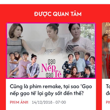
ĐƯỢC QUAN TÂM
Cũng là phim remake, tại sao 'Gạo
T
nếp gạo tẻ' lại gây sốt đến thế?
đ
PHIM ẢNH
14/12/2018 - 07:00
P