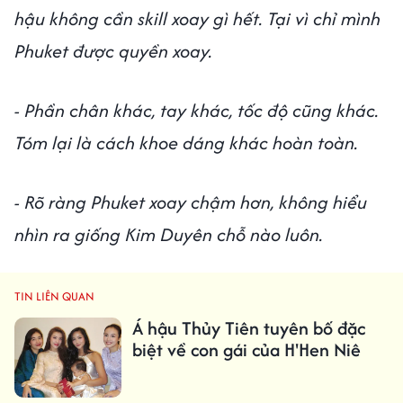
hậu không cần skill xoay gì hết. Tại vì chỉ mình
Phuket được quyền xoay.
- Phần chân khác, tay khác, tốc độ cũng khác.
Tóm lại là cách khoe dáng khác hoàn toàn.
- Rõ ràng Phuket xoay chậm hơn, không hiểu
nhìn ra giống Kim Duyên chỗ nào luôn.
TIN LIÊN QUAN
Á hậu Thủy Tiên tuyên bố đặc
biệt về con gái của H'Hen Niê