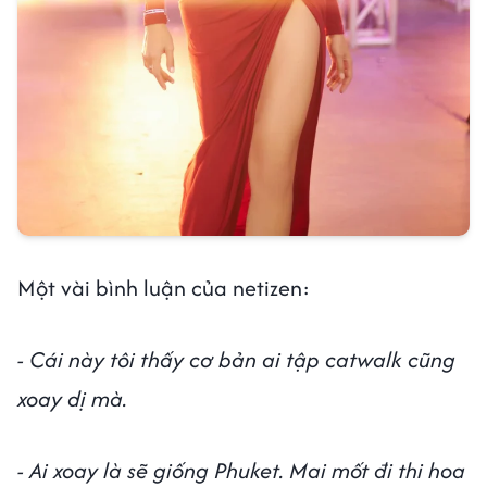
Một vài bình luận của netizen:
- Cái này tôi thấy cơ bản ai tập catwalk cũng
xoay dị mà.
- Ai xoay là sẽ giống Phuket. Mai mốt đi thi hoa