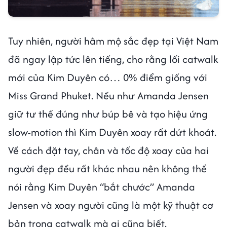
Tuy nhiên, người hâm mộ sắc đẹp tại Việt Nam
đã ngay lập tức lên tiếng, cho rằng lối catwalk
mới của Kim Duyên có… 0% điểm giống với
Miss Grand Phuket. Nếu như Amanda Jensen
giữ tư thế đúng như búp bê và tạo hiệu ứng
slow-motion thì Kim Duyên xoay rất dứt khoát.
Về cách đặt tay, chân và tốc độ xoay của hai
người đẹp đều rất khác nhau nên không thể
nói rằng Kim Duyên “bắt chước” Amanda
Jensen và xoay người cũng là một kỹ thuật cơ
bản trong catwalk mà ai cũng biết.