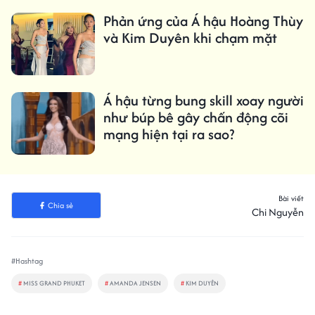
Phản ứng của Á hậu Hoàng Thùy
và Kim Duyên khi chạm mặt
Á hậu từng bung skill xoay người
như búp bê gây chấn động cõi
mạng hiện tại ra sao?
Bài viết
Chia sẻ
Chi Nguyễn
#Hashtag
#
MISS GRAND PHUKET
#
AMANDA JENSEN
#
KIM DUYÊN