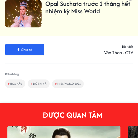
Opal Suchata trước 1 tháng hết
nhiệm kỳ Miss World
Bài viết
Chia sẻ
Văn Thao - CTV
#Hashtag
#
HOA HẬU
#
ĐỖ THỊ HÀ
#
MISS WORLD 2021
ĐƯỢC QUAN TÂM