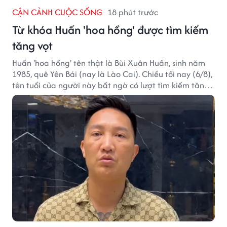
CẬN CẢNH CUỘC SỐNG
18 phút trước
Từ khóa Huấn 'hoa hồng' được tìm kiếm
tăng vọt
Huấn 'hoa hồng' tên thật là Bùi Xuân Huấn, sinh năm
1985, quê Yên Bái (nay là Lào Cai). Chiều tối nay (6/8),
tên tuổi của người này bất ngờ có lượt tìm kiếm tăng
vọt.