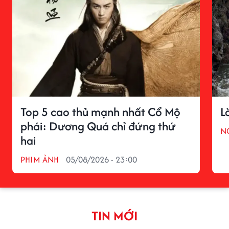
Top 5 cao thủ mạnh nhất Cổ Mộ
L
phái: Dương Quá chỉ đứng thứ
N
hai
PHIM ẢNH
05/08/2026 - 23:00
TIN MỚI