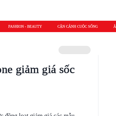
FASHION - BEAUTY
CẬN CẢNH CUỘC SỐNG
Â
ne giảm giá sốc
c đồng loạt giảm giá các mẫu