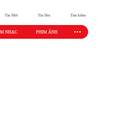
Tin Mới
Tin Hot
Tìm kiếm
M NHẠC
PHIM ẢNH
SAO SPORT