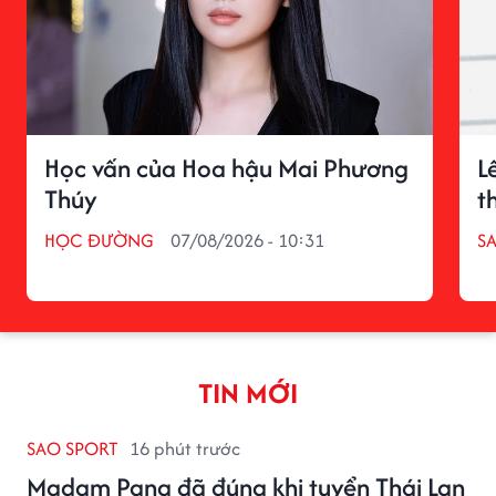
Học vấn của Hoa hậu Mai Phương
L
Thúy
t
HỌC ĐƯỜNG
07/08/2026 - 10:31
S
TIN MỚI
SAO SPORT
16 phút trước
Madam Pang đã đúng khi tuyển Thái Lan