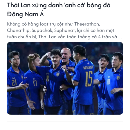
Thái Lan xứng danh 'anh cả' bóng đá
Đông Nam Á
Không có hàng loạt trụ cột như Theerathon,
Chanathip, Supachok, Suphanat, lại chỉ có hơn một
tuần chuẩn bị, Thái Lan vẫn toàn thắng cả 4 trận và
giữ sạch lưới tại AFF Cup 2026.