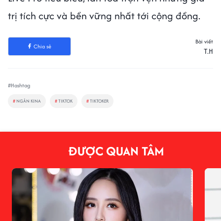
trị tích cực và bền vững nhất tới cộng đồng.
Bài viết
Chia sẻ
T.H
#Hashtag
#
NGÂN KINA
#
TIKTOK
#
TIKTOKER
ĐƯỢC QUAN TÂM