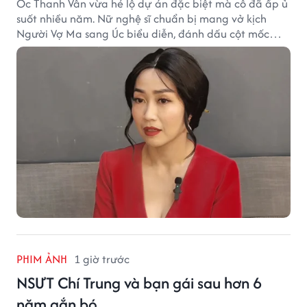
Ốc Thanh Vân vừa hé lộ dự án đặc biệt mà cô đã ấp ủ
suốt nhiều năm. Nữ nghệ sĩ chuẩn bị mang vở kịch
Người Vợ Ma sang Úc biểu diễn, đánh dấu cột mốc
đáng nhớ trong hành trình làm nghề.
PHIM ẢNH
1 giờ trước
NSƯT Chí Trung và bạn gái sau hơn 6
năm gắn bó