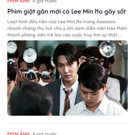
PHIM ẢNH
4 giờ trước
Phim giật gân mới có Lee Min Ho gây sốt
Loạt hình đầu tiên của Lee Min Ho trong Assassins
nhanh chóng thu hút chú ý, khi nam diễn viên hóa thân
thành phóng viên trẻ lao vào cuộc truy tìm sự thật
phía sau một vụ ám sát gây chấn động Hàn Quốc.
PHIM ẢNH
4 giờ trước