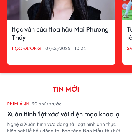
Học vấn của Hoa hậu Mai Phương
T
Thúy
t
HỌC ĐƯỜNG
07/08/2026 - 10:31
S
TIN MỚI
PHIM ẢNH
20 phút trước
Xuân Hinh 'lột xác' với diện mạo khác lạ
Nghệ sĩ Xuân Hinh vừa đăng tải loạt hình ảnh thực
hiện nghi lễ hầu đồng tại Bảo tàng Đạo Mẫu, thu hút