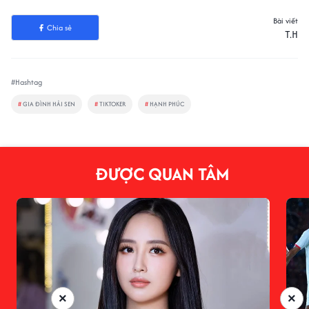
Bài viết
Chia sẻ
T.H
#Hashtag
#
GIA ĐÌNH HẢI SEN
#
TIKTOKER
#
HẠNH PHÚC
ĐƯỢC QUAN TÂM
×
×