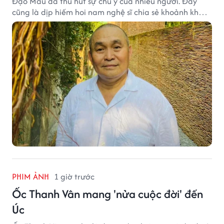
Đạo Mẫu đã thu hút sự chú ý của nhiều người. Đây
cũng là dịp hiếm hoi nam nghệ sĩ chia sẻ khoảnh khắc
sum họp bên người thân tại công trình văn hóa tâm
huyết của mình.
PHIM ẢNH
1 giờ trước
Ốc Thanh Vân mang 'nửa cuộc đời' đến
Úc