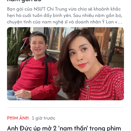
Bạn gái của NSƯT Chí Trung vừa chia sẻ khoảnh khắc
hẹn hò cuối tuần đầy bình yên. Sau nhiều năm gắn bó,
chuyện tình của nam nghệ sĩ và doanh nhân Ý Lan vẫn
nhận được sự quan tâm từ công chúng.
PHIM ẢNH
1 giờ trước
Anh Đức úp mở 2 'nam thần' trong phim