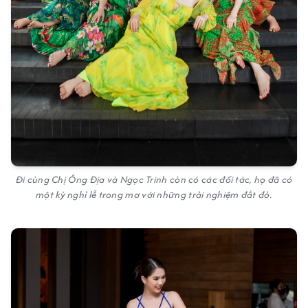
Đi cùng Chị Ông Địa và Ngọc Trinh còn có các đối tác, họ đã có
một kỳ nghỉ lễ trong mơ với những trải nghiệm đắt đỏ.