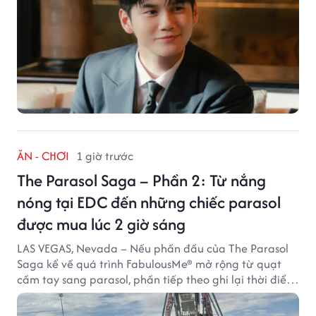
ĂN - CHƠI
1 giờ trước
The Parasol Saga – Phần 2: Từ nắng
nóng tại EDC đến những chiếc parasol
được mua lúc 2 giờ sáng
LAS VEGAS, Nevada – Nếu phần đầu của The Parasol
Saga kể về quá trình FabulousMe® mở rộng từ quạt
cầm tay sang parasol, phần tiếp theo ghi lại thời điểm
sản phẩm được thị trường đón nhận và dần vượt khỏi
công năng che nắng thông thường.