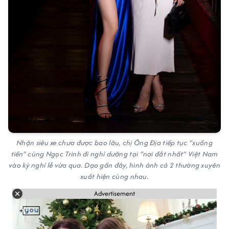
Nhận siêu xe chưa được bao lâu, chị Ông Địa tiếp tục “xuống
tiền” cùng Ngọc Trinh đi nghỉ dưỡng tại “nơi đắt nhất” Việt Nam
vào kỳ nghỉ lễ vừa qua. Dạo gần đây, hình ảnh cả 2 thường xuyên
xuất hiện cùng nhau.
Advertisement