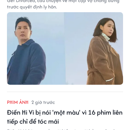
Get Divorced, câu chuyện về một cặp vợ chồng đứng
trước quyết định ly hôn.
PHIM ẢNH
2 giờ trước
Điền Hi Vi bị nói 'một màu' vì 16 phim liên
tiếp chỉ để tóc mái