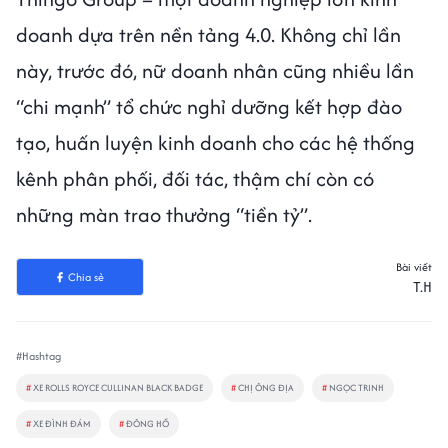
doanh dựa trên nền tảng 4.0. Không chỉ lần
này, trước đó, nữ doanh nhân cũng nhiều lần
“chi mạnh” tổ chức nghỉ dưỡng kết hợp đào
tạo, huấn luyện kinh doanh cho các hệ thống
kênh phân phối, đối tác, thậm chí còn có
những màn trao thưởng “tiền tỷ”.
Bài viết
Chia sẻ
T.H
#Hashtag
#
XE ROLLS ROYCE CULLINAN BLACK BADGE
#
CHỊ ÔNG ĐỊA
#
NGỌC TRINH
#
XE ĐÌNH ĐÁM
#
ĐÔNG HỒ