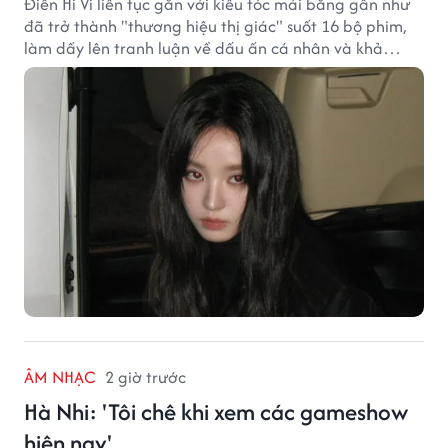
Điền Hi Vi liên tục gắn với kiểu tóc mái bằng gần như
đã trở thành "thương hiệu thị giác" suốt 16 bộ phim,
làm dấy lên tranh luận về dấu ấn cá nhân và khả
năng biến hóa trên màn ảnh.
ÂM NHẠC
2 giờ trước
Hà Nhi: 'Tôi chê khi xem các gameshow
hiện nay'