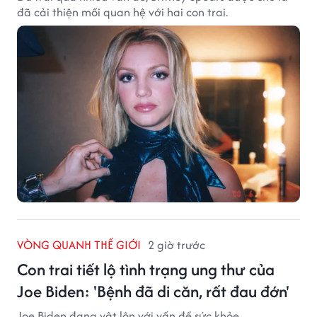
đã cải thiện mối quan hệ với hai con trai.
VÒNG QUANH THẾ GIỚI
2 giờ trước
Con trai tiết lộ tình trạng ung thư của
Joe Biden: 'Bệnh đã di căn, rất đau đớn'
Joe Biden đang vật lộn với vấn đề sức khỏe.