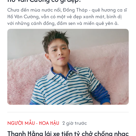
Chưa đến mùa nước nổi, Đồng Tháp - quê hương ca sĩ
Hồ Văn Cường, vẫn có một vẻ đẹp xanh mát, bình dị
với những cánh đồng, đầm sen và miền quê yên ả.
NGƯỜI MẪU - HOA HẬU
2 giờ trước
Thanh Hằng lái xe tiền tỷ chở chồng nhạc