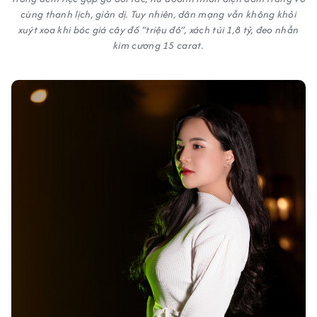
cùng thanh lịch, giản dị. Tuy nhiên, dân mạng vẫn không khỏi
xuýt xoa khi bóc giá cây đồ “triệu đô”, xách túi 1,8 tỷ, đeo nhẫn
kim cương 15 carat.