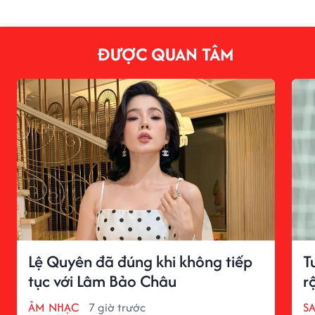
ĐƯỢC QUAN TÂM
Lệ Quyên đã đúng khi không tiếp
T
tục với Lâm Bảo Châu
r
ÂM NHẠC
7 giờ trước
S