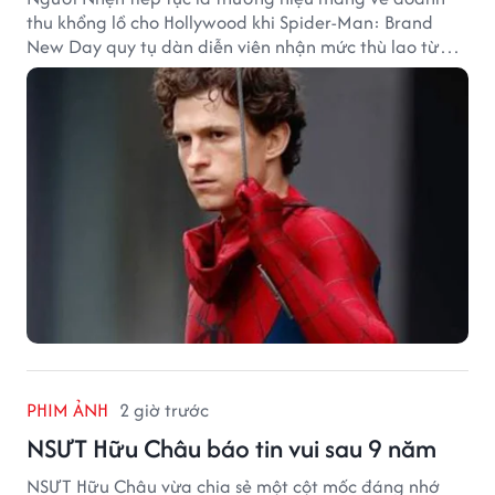
thu khổng lồ cho Hollywood khi Spider-Man: Brand
New Day quy tụ dàn diễn viên nhận mức thù lao từ
hàng chục đến hàng trăm tỷ đồng. Thành công phòng
vé của bộ phim cũng giúp nhiều ngôi sao sở hữu khoản
thu nhập đáng mơ ước.
PHIM ẢNH
2 giờ trước
NSƯT Hữu Châu báo tin vui sau 9 năm
NSƯT Hữu Châu vừa chia sẻ một cột mốc đáng nhớ