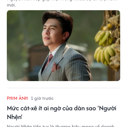
mới.
PHIM ẢNH
1 giờ trước
Mức cát-xê ít ai ngờ của dàn sao 'Người
Nhện'
Người Nhện tiếp tục là thương hiệu mang về doanh