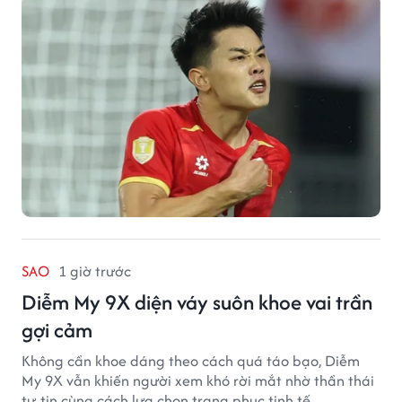
SAO
1 giờ trước
Diễm My 9X diện váy suôn khoe vai trần
gợi cảm
Không cần khoe dáng theo cách quá táo bạo, Diễm
My 9X vẫn khiến người xem khó rời mắt nhờ thần thái
tự tin cùng cách lựa chọn trang phục tinh tế.