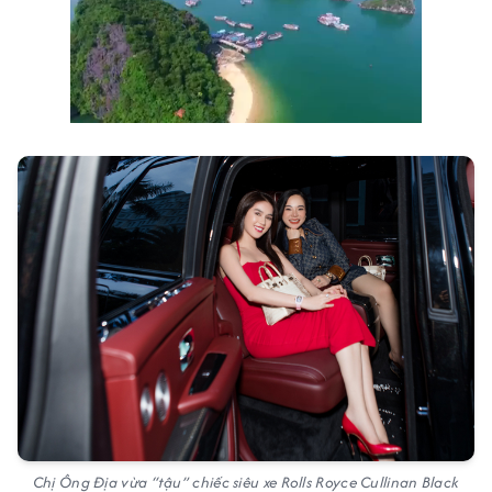
Chị Ông Địa vừa “tậu” chiếc siêu xe Rolls Royce Cullinan Black