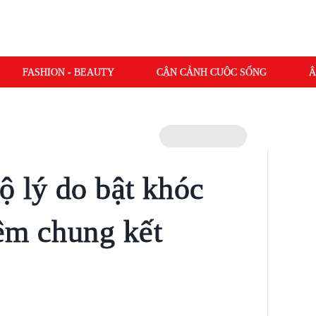
FASHION - BEAUTY
CẬN CẢNH CUỘC SỐNG
Â
ộ lý do bật khóc
êm chung kết