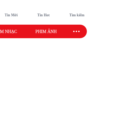
Tin Mới
Tin Hot
Tìm kiếm
M NHẠC
PHIM ẢNH
SAO SPORT