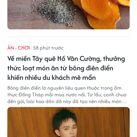
ĂN - CHƠI
58 phút trước
Về miền Tây quê Hồ Văn Cường, thưởng
thức loạt món ăn từ bông điên điển
khiến nhiều du khách mê mẩn
Bông điên điển là nguyên liệu quen thuộc trong ẩm
thực Đồng Tháp mỗi mùa nước nổi. Từ lẩu, canh chua
đến gỏi, loài hoa dân dã này đã tạo nên nhiều món
ngon khiến du khách khó quên.