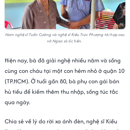
Nam nghệ sĩ Tuấn Cường và nghệ sĩ Kiều Trúc Phượng tái hợp sau
vở Ngao sò ốc hến.
Hiện nay, bà đã giải nghệ nhiều năm và sống
cùng con cháu tại một con hẻm nhỏ ở quận 10
(TP.HCM). Ở tuổi gần 80, bà phụ con gái bán
hủ tiếu để kiếm thêm thu nhập, sống túc tắc
qua ngày.
Chia sẻ về lý do rời xa ánh đèn, nghệ sĩ Kiều