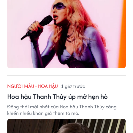
NGƯỜI MẪU - HOA HẬU
1 giờ trước
Hoa hậu Thanh Thủy úp mở hẹn hò
Động thái mới nhất của Hoa hậu Thanh Thủy càng
khiến nhiều khán giả thêm tò mò.