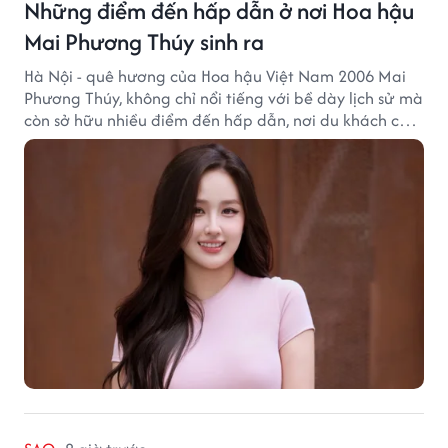
Những điểm đến hấp dẫn ở nơi Hoa hậu
Mai Phương Thúy sinh ra
Hà Nội - quê hương của Hoa hậu Việt Nam 2006 Mai
Phương Thúy, không chỉ nổi tiếng với bề dày lịch sử mà
còn sở hữu nhiều điểm đến hấp dẫn, nơi du khách có
thể cảm nhận trọn vẹn vẻ đẹp cổ kính xen lẫn nhịp
sống hiện đại của Thủ đô.