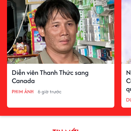
Diễn viên Thanh Thức sang
N
Canada
C
q
PHIM ẢNH
6 giờ trước
D