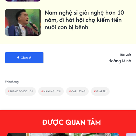
Nam nghệ sĩ giải nghệ hơn 10
năm, đi hát hội chợ kiếm tiền
nuôi con bị bệnh
Bài viết
Chia sẻ
Hoàng Minh
#Hashtag
#
NGAO SÒ ỐC HẾN
#
NAM NGHỆ SĨ
#
CẢI LƯƠNG
#
GIẢI TRÍ
ĐƯỢC QUAN TÂM