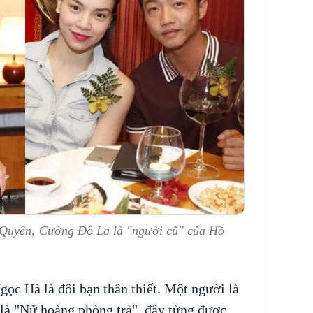
 Quyên, Cường Đô La là "người cũ" của Hồ
ọc Hà là đôi bạn thân thiết. Một người là
i là "Nữ hoàng phòng trà", đây từng được