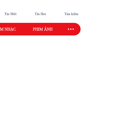
Tin Mới
Tin Hot
Tìm kiếm
M NHẠC
PHIM ẢNH
SAO SPORT