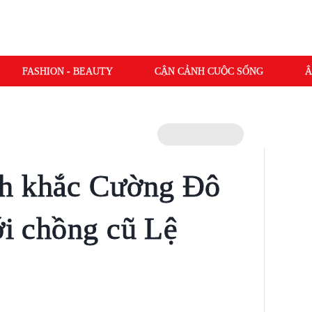
FASHION - BEAUTY
CẬN CẢNH CUỘC SỐNG
Â
h khắc Cường Đô
ới chồng cũ Lệ