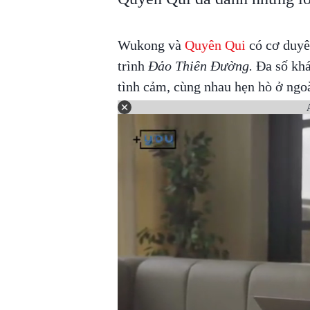
Wukong và
Quyên Qui
có cơ duyê
trình
Đảo Thiên Đường.
Đa số khá
tình cảm, cùng nhau hẹn hò ở ngoà