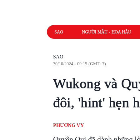
SAO
NGƯỜI MẪU - HOA HẬU
SAO
30/10/2024 - 09:15 (GMT+7)
Wukong và Quy
đôi, 'hint' hẹn
PHƯƠNG VY
Quyên Qui đã dành những l