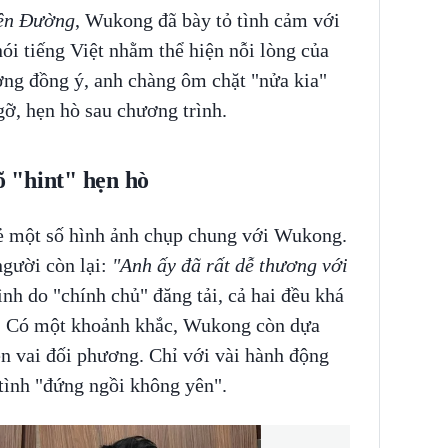
ên Đường
, Wukong đã bày tỏ tình cảm với
i tiếng Việt nhằm thể hiện nỗi lòng của
ơng đồng ý, anh chàng ôm chặt "nửa kia"
ỡ, hẹn hò sau chương trình.
 "hint" hẹn hò
ẻ một số hình ảnh chụp chung với Wukong.
gười còn lại:
"Anh ấy đã rất dễ thương với
nh do "chính chủ" đăng tải, cả hai đều khá
u. Có một khoảnh khắc, Wukong còn dựa
n vai đối phương. Chỉ với vài hành động
tình "đứng ngồi không yên".