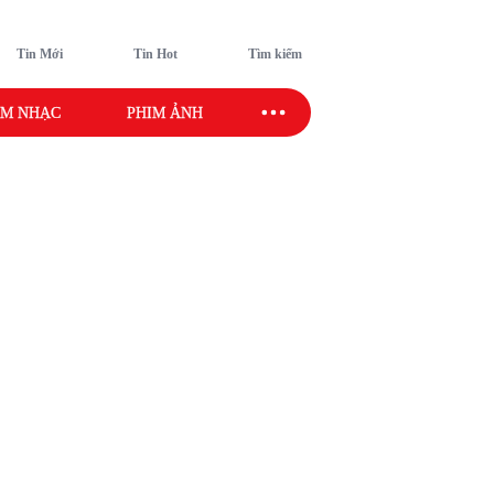
Tin Mới
Tin Hot
Tìm kiếm
M NHẠC
PHIM ẢNH
SAO SPORT