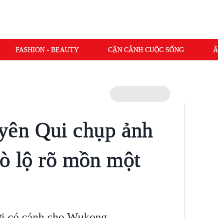
FASHION - BEAUTY
CẬN CẢNH CUỘC SỐNG
Â
ên Qui chụp ảnh
 hò lộ rõ mồn một
ời có cánh cho Wukong.