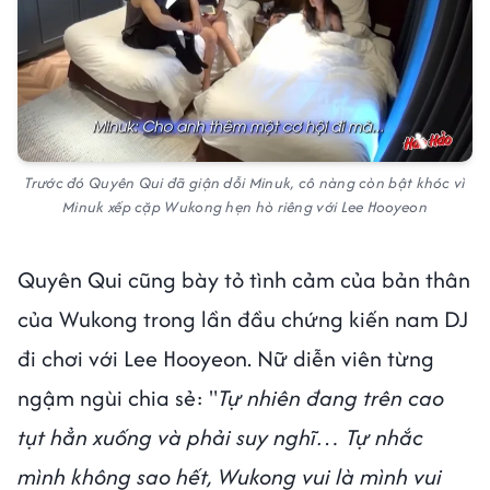
Trước đó Quyên Qui đã giận dỗi Minuk, cô nàng còn bật khóc vì
Minuk xếp cặp Wukong hẹn hò riêng với Lee Hooyeon
Quyên Qui cũng bày tỏ tình cảm của bản thân
của Wukong trong lần đầu chứng kiến nam DJ
đi chơi với Lee Hooyeon. Nữ diễn viên từng
ngậm ngùi chia sẻ: "
Tự nhiên đang trên cao
tụt hẳn xuống và phải suy nghĩ… Tự nhắc
mình không sao hết, Wukong vui là mình vui