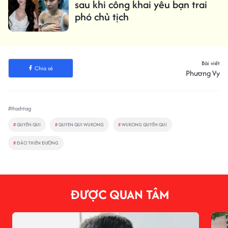
sau khi công khai yêu bạn trai
phó chủ tịch
Bài viết
Chia sẻ
Phương Vy
#Hashtag
#
QUYÊN QUI
#
QUYEN QUI WUKONG
#
WUKONG QUYÊN QUI
#
ĐẢO THIÊN ĐƯỜNG
ĐƯỢC QUAN TÂM