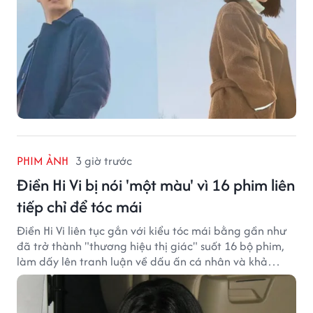
PHIM ẢNH
3 giờ trước
Điền Hi Vi bị nói 'một màu' vì 16 phim liên
tiếp chỉ để tóc mái
Điền Hi Vi liên tục gắn với kiểu tóc mái bằng gần như
đã trở thành "thương hiệu thị giác" suốt 16 bộ phim,
làm dấy lên tranh luận về dấu ấn cá nhân và khả
năng biến hóa trên màn ảnh.