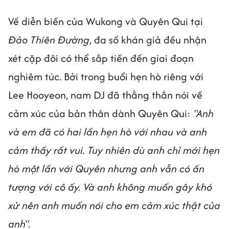
Về diễn biến của Wukong và Quyên Qui tại
Đảo Thiên Đường
, đa số khán giả đều nhận
xét cặp đôi có thể sắp tiến đến giai đoạn
nghiêm túc. Bởi trong buổi hẹn hò riêng với
Lee Hooyeon, nam DJ đã thẳng thắn nói về
cảm xúc của bản thân dành Quyên Qui:
"Anh
và em đã có hai lần hẹn hò với nhau và anh
cảm thấy rất vui. Tuy nhiên dù anh chỉ mới hẹn
hò một lần với Quyên nhưng anh vẫn có ấn
tượng với cô ấy. Và anh không muốn gây khó
xử nên anh muốn nói cho em cảm xúc thật của
anh".