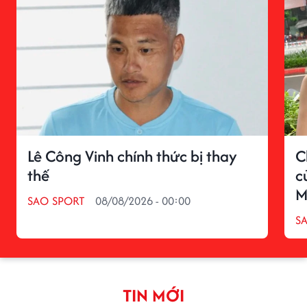
Lê Công Vinh chính thức bị thay
C
thế
c
M
SAO SPORT
08/08/2026 - 00:00
S
TIN MỚI