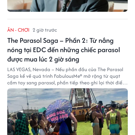
ĂN - CHƠI
2 giờ trước
The Parasol Saga – Phần 2: Từ nắng
nóng tại EDC đến những chiếc parasol
được mua lúc 2 giờ sáng
LAS VEGAS, Nevada – Nếu phần đầu của The Parasol
Saga kể về quá trình FabulousMe® mở rộng từ quạt
cầm tay sang parasol, phần tiếp theo ghi lại thời điểm
sản phẩm được thị trường đón nhận và dần vượt khỏi
công năng che nắng thông thường.