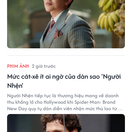
PHIM ẢNH
2 giờ trước
Mức cát-xê ít ai ngờ của dàn sao 'Người
Nhện'
Người Nhện tiếp tục là thương hiệu mang về doanh
thu khổng lồ cho Hollywood khi Spider-Man: Brand
New Day quy tụ dàn diễn viên nhận mức thù lao từ
hàng chục đến hàng trăm tỷ đồng. Thành công phòng
vé của bộ phim cũng giúp nhiều ngôi sao sở hữu khoản
thu nhập đáng mơ ước.