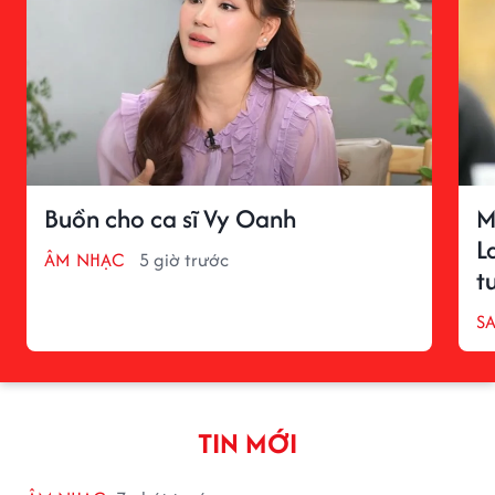
Buồn cho ca sĩ Vy Oanh
M
L
ÂM NHẠC
5 giờ trước
t
S
TIN MỚI