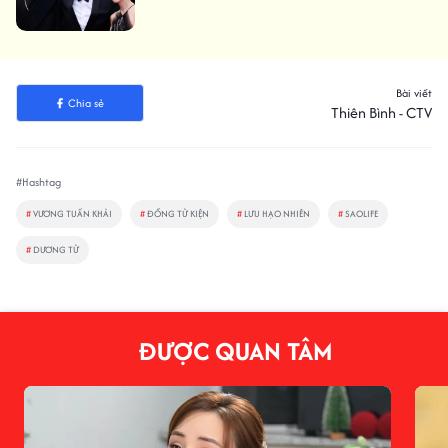
Bài viết
Chia sẻ
Thiên Bình - CTV
#Hashtag
#
VƯƠNG TUẤN KHẢI
#
ĐỔNG TỬ KIỆN
#
LƯU HẠO NHIÊN
#
SAOLIFE
#
DƯƠNG TỬ
ĐƯỢC QUAN TÂM