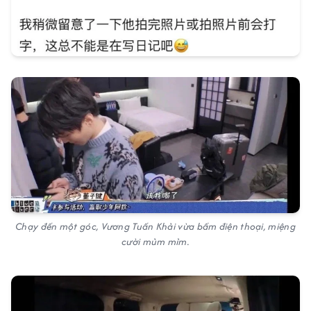
Chạy đến một góc, Vương Tuấn Khải vừa bấm điện thoại, miệng
cười mủm mỉm.