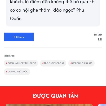
khách, là điểm đến không thể bỏ qua khi
có cơ hội ghé thăm "đảo ngọc" Phú
Quốc.
Bài viết
Chia sẻ
T.H
#Hashtag
#
CORONA RESORT PHÚ QUỐC
#
TRÒ CHƠI TRỜI CHO
#
CORONA PHÚ QUỐC
#
CORONA PHÚ QUỐC
ĐƯỢC QUAN TÂM