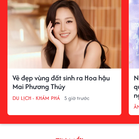
Vẻ đẹp vùng đất sinh ra Hoa hậu
N
Mai Phương Thúy
q
n
DU LỊCH - KHÁM PHÁ
5 giờ trước
ĂN