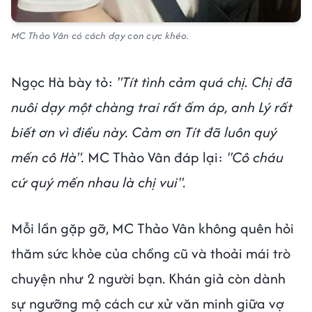
MC Thảo Vân có cách dạy con cực khéo.
Ngọc Hà bày tỏ:
"Tít tình cảm quá chị. Chị đã
nuôi dạy một chàng trai rất ấm áp, anh Lý rất
biết ơn vì điều này. Cảm ơn Tít đã luôn quý
mến cô Hà".
MC Thảo Vân đáp lại:
"Cô cháu
cứ quý mến nhau là chị vui".
Mỗi lần gặp gỡ, MC Thảo Vân không quên hỏi
thăm sức khỏe của chồng cũ và thoải mái trò
chuyện như 2 người bạn. Khán giả còn dành
sự ngưỡng mộ cách cư xử văn minh giữa vợ