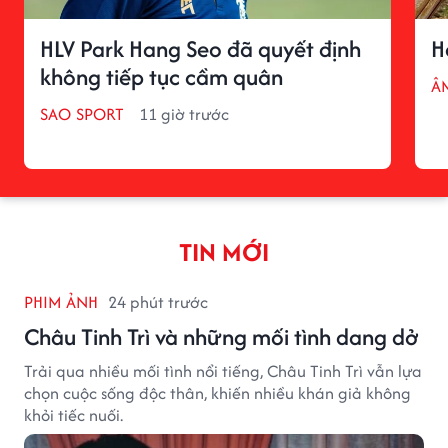
HLV Park Hang Seo đã quyết định
H
không tiếp tục cầm quân
Â
SAO SPORT
11 giờ trước
TIN MỚI
PHIM ẢNH
24 phút trước
Châu Tinh Trì và những mối tình dang dở
Trải qua nhiều mối tình nổi tiếng, Châu Tinh Trì vẫn lựa
chọn cuộc sống độc thân, khiến nhiều khán giả không
khỏi tiếc nuối.