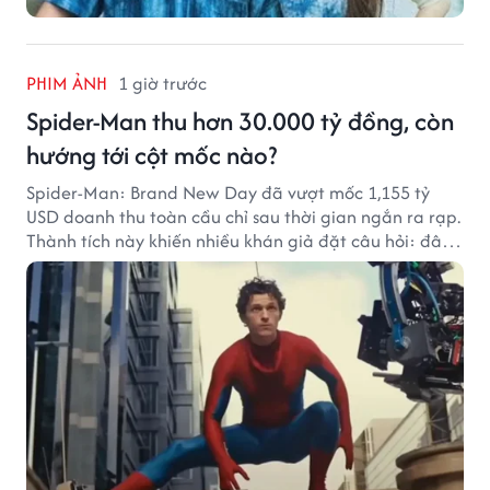
PHIM ẢNH
1 giờ trước
Spider-Man thu hơn 30.000 tỷ đồng, còn
hướng tới cột mốc nào?
Spider-Man: Brand New Day đã vượt mốc 1,155 tỷ
USD doanh thu toàn cầu chỉ sau thời gian ngắn ra rạp.
Thành tích này khiến nhiều khán giả đặt câu hỏi: đâu
sẽ là cột mốc tiếp theo của Người Nhện?