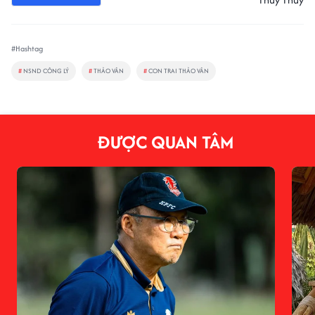
#Hashtag
#
NSND CÔNG LÝ
#
THẢO VÂN
#
CON TRAI THẢO VÂN
ĐƯỢC QUAN TÂM