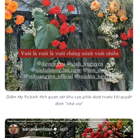
Diễm My 9x bình tĩnh quan sát khu vực phía dưới trước khi quyết
định "nhả vía"