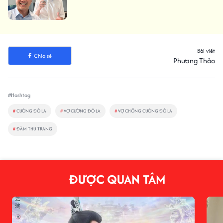
Bài viết
Chia sẻ
Phương Thảo
#Hashtag
#
CƯỜNG ĐÔ LA
#
VỢ CƯỜNG ĐÔ LA
#
VỢ CHỒNG CƯỜNG ĐÔ LA
#
ĐÀM THU TRANG
ĐƯỢC QUAN TÂM