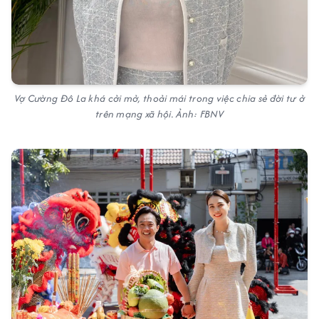
Vợ Cường Đô La khá cởi mở, thoải mái trong việc chia sẻ đời tư ở
trên mạng xã hội. Ảnh: FBNV