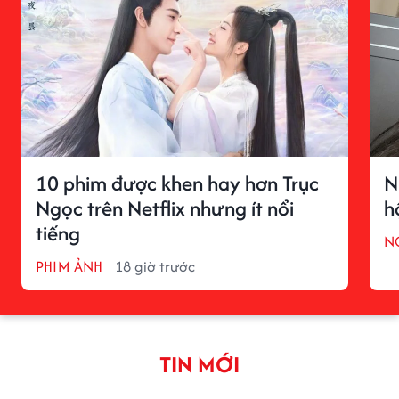
10 phim được khen hay hơn Trục
N
Ngọc trên Netflix nhưng ít nổi
h
tiếng
N
PHIM ẢNH
18 giờ trước
TIN MỚI