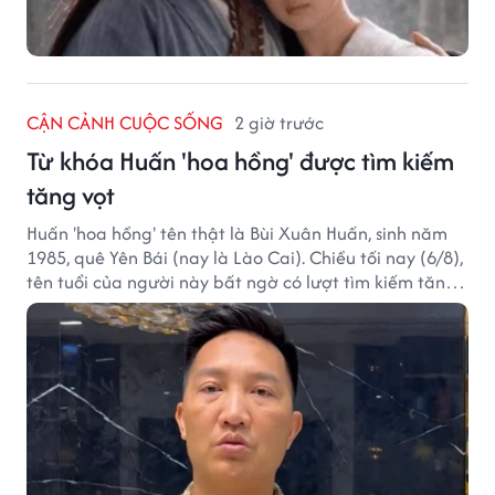
CẬN CẢNH CUỘC SỐNG
2 giờ trước
Từ khóa Huấn 'hoa hồng' được tìm kiếm
tăng vọt
Huấn 'hoa hồng' tên thật là Bùi Xuân Huấn, sinh năm
1985, quê Yên Bái (nay là Lào Cai). Chiều tối nay (6/8),
tên tuổi của người này bất ngờ có lượt tìm kiếm tăng
vọt.