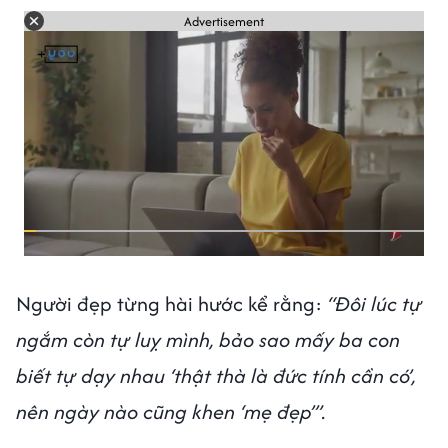
Advertisement
Người đẹp từng hài hước kể rằng:
“Đôi lúc tự
ngắm còn tự luỵ mình, bảo sao mấy ba con
biết tự dạy nhau ‘thật thà là đức tính cần có’,
nên ngày nào cũng khen ‘mẹ đẹp’”.