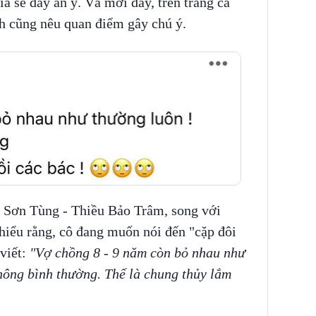
a sẻ đầy ẩn ý. Và mới đây, trên trang cá
h cũng nêu quan điểm gây chú ý.
 Sơn Tùng - Thiều Bảo Trâm, song với
hiểu rằng, cô đang muốn nói đến "cặp đôi
 viết:
"Vợ chồng 8 - 9 năm còn bỏ nhau như
hông bình thường. Thế là chung thủy lắm