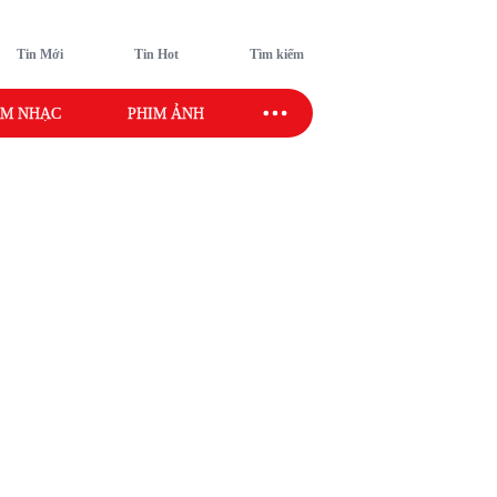
Tin Mới
Tin Hot
Tìm kiếm
M NHẠC
PHIM ẢNH
SAO SPORT