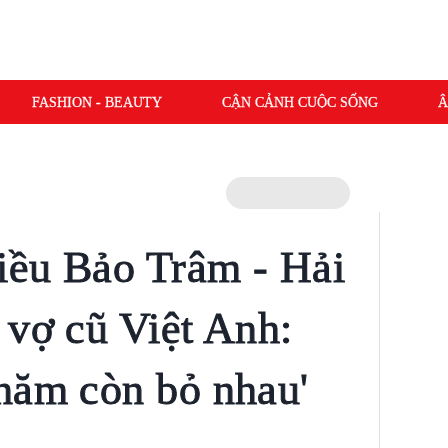
FASHION - BEAUTY
CẬN CẢNH CUỘC SỐNG
Â
iều Bảo Trâm - Hải
 vợ cũ Việt Anh:
năm còn bỏ nhau'