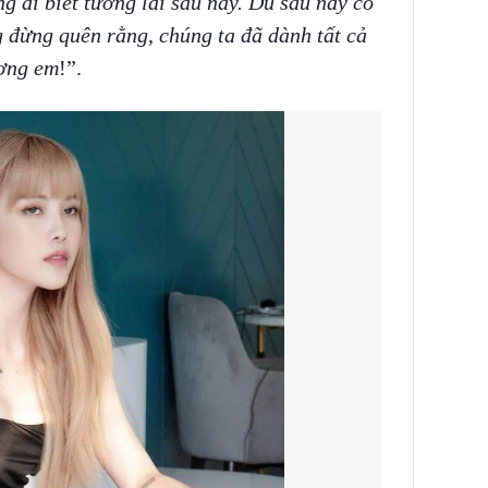
 ai biết tương lai sau này. Dù sau này có
 đừng quên rằng, chúng ta đã dành tất cả
ương em
!”.